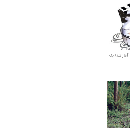
م آغاز شد/ یک