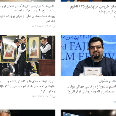
۴۶۴ میلیارد تومان؛ خروجی حراج تهران۲۵ / تابلوی
نگاهی به ۱۰ اثر از هنرمندان نام‌آشنای نقاشی قه
روایت تاریخ‌ساز از عاشورا تا شاهنامه
 اثر حراج شد
پیوند حماسه‌های ملی و دینی بر پرده‌ موز
معاصر
۱۴۰۵-۰۴-۰۹ ۰۶:۳۲
ده و کارگردان:
پس از توقف حراج‌ها و کاهش تعاملات بین‌ا
هنرهای تجسمی به کدام سو می‌رود؟/ بازار
یم عاشورا را در قالبی جهانی روایت
چکش رکود
«شمشیر و اندوه» روایتی نو از تاریخ
۱۴۰۵-۰۳-۲۵ ۰۶:۳۱