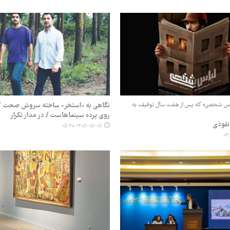
باس شخصی» که پس از هفت سال توقیف، به
نگاهی به «استخر» ساخته سروش صحت که
روی پرده سینماهاست / در مدار تکرار
نفوذی
۱۴۰۵-۰۵-۰۵ ۰۵:۳۸