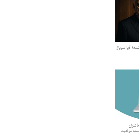
ته/ آیا سریال
ناشران
نسته موفقیت