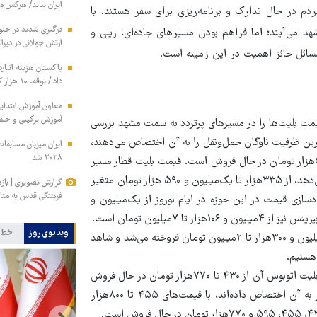
ایران بیاید/ هرکس 
م در حال تدارک و برنامه‌ریزی برای سفر هستند. با
ودرو شخصی به مشهد می‌آیند؛ اما فراهم بودن مسیرهای جاده‌ای، ریلی و
ارتش جولانی در دیرال
سائل حائز اهمیت در این زمینه است.
داد / توقف ۱۰ هزار کانتینر متعلق به ایران در بندر کراچی
معاون آموزش ابتدای
آموزش ترکیبی و حلق
مت بلیت‌ها را در مسیرهای پرتردد به سمت مشهد بررسی
ترین ظرفیت ناوگان حمل‌ونقل را به آن اختصاص می‌دهند،
۲۰۲۸ شد
بررسی می‌کنیم. اکنون بلیت اتوبوس این مسیر با قیمت‌های ۵۲۵ و۶۵۰هزار تومان در حال فروش است. قیمت بلیت قطار مسیر
تهران-مشهد نیز در حال حاضر با توجه به نوع قطار و خدماتی که ارائه می‌دهد، از ۳۳۵هزار تا یک‌میلیون و ۵۹۰ هزار تومان متغیر
گزارش تصویری | باز
فرهنگی قدس به مناس
سازی قیمت در این حوزه در ایام نوروز از یک‌میلیون و
ویدیوی روز
خط 
این در حالی است که سال گذشته در همین ایام بلیت این مسیر از یک‌میلیون و ۳۰۰هزار تا ۲میلیون تومان فروخته می‌شد و شاهد
کرج- مشهد نیز از جمله مسیرهای پرترددی بوده که در حال حاضر قیمت بلیت اتوبوس آن از ۴۳۰ تا ۷۷۰هزار تومان در حال فروش
است. بلیت مسیر ریلی کرج-مشهد نیز که قطارهای کمی را در ایام نوروز به آن اختصاص داده‌اند، با قیمت‌های ۴۵۵ تا ۸۰۰هزار