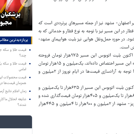
بازگشایی تنگه هرمز منوط به
پذیرش شروط ایران از سوی آمریکا
پزشکیان: 
است
مجبور
سیر اصفهان- مشهد نیز از جمله مسیرهای پرترددی است که
فروش است. بلیت قطار در این مسیر نیز با توجه به نوع قطار و خدماتی که به
لیون و ۳۶۶هزار تومان فروخته می‌شود. در حوزه حمل‌ونقل هوایی نیز بلیت هواپیمای مشهد-
پربازدیدترین‌ مطالب
مسیر مشهد-شیراز نیز از جمله مسیرهای پرتردد در ایام نوروز است که اکنون بلیت اتوبوس این مسیر ۹۷۵هزار تومان فروخته
چند؟
می‌شود. بلیت قطار این مسیر نیز با توجه به اینکه یک روز در میان قطار به این مسیر اختصاص داده‌اند، یک‌میلیون و ۱۵هزار تومان
امامی
فروخته شده است. در حوزه هوایی نیز بلیت‌های پرواز شیراز - مشهد با توجه به آزادسازی قیمت‌ها در ایام نوروز از ۲میلیون و
همزمان قیمت‌ها در ب
یکی دیگر از مسیرهای پرتردد در ایام نوروز، مسیر تبریز-مشهد است که اکنون بلیت اتوبوس این مسیر از ۶۳۵هزار تا یک‌میلیون و
زمان اعلام نتایج آ
۸۵هزار تومان فروخته می‌شود. همچنین بلیت‌های قطار این مسیر از ۸۰۵هزار تا یک‌میلیون و ۴۰۵هزار تومان قیمت‌گذاری شده و
شایعه انحلال ماکان‌ب
بیشتر آن فروخته شده است. در حوزه هوایی نیز بلیت پروازهای مسیر تبریز- مشهد از ۲میلیون و ۹۰۰هزار تا ۴میلیون و ۴۴۵هزار
شدند؟