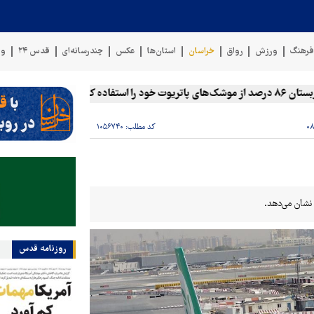
رهنگ
ورزش
رواق
خراسان
استان‌ها
عکس
چندرسانه‌ای
قدس ۲۴
وی
ه است
خط لوله گاز
کد مطلب:
۱۰۵۶۷۴۰
روزنامه قدس