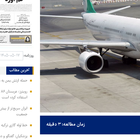
روزنامه:
آخرین مطالب
حمله ارتش یمن به م
رو
استفاده کرده است
ایران سریع‌تر از پیش‌
جمعیت
زمان مطالعه: ۳ دقیقه
خط لوله گازی ترکیه ب
پزشکیان: گفتگو و دیپ