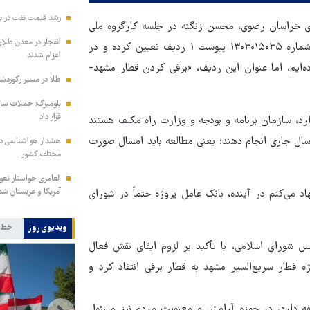
رشد قیمت نفت در بازار جهانی/
ری خراسان رضوی، محسن زنگنه در جلسه کارگروه ملی
انفجار در معدن طلای
زیارت اظهار کرد: برای قطار برقی تهران- مشهد، مجلس در ردیف شماره ۱۳۰۳۰۱۵۰۳۵ پیوست ۱ ردیف تعیین کرده و در
اعزام شدند
یارد تومان تخصیص داده‌ایم، اما عنوان این ردیف، «برقی کردن قطار مشهد-
طلا در مسیر رکوردشکنی/ قیمت
بلومبرگ: حملات سای
قرار داد
دارد، سازمان برنامه و بودجه و وزارت راه مکلف هستند
مام مجوزهای لازم را در سال جاری انجام دهند؛ یعنی مطالعه باید امسال صورت
هشدار هواشناسی درب
مختلف کشور
العامری خواستار تع
آمریکا و عربستان شد
 می‌کنم در آینده، بانک عامل پروژه حتماً در شورای
ویدیوی روز
خط 
س شورای اسلامی، با تأکید بر لزوم ایفای نقش فعال
 قطار سریع‌السیر مشهد به قطار برقی انتقاد کرد و
فه دارد، در حوزه آرامش و معنویت مردم نیز مسئول