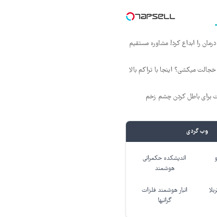
ان را ابداع کرد! مشاوره مستقیم
جالت میکشی؟ اینجا با تراکم بالا
ت برای باطل کردن چشم زخم
وب گردی
اندیشکده حکمرانی
هوشمند
بلا
انبار هوشمند فلزات
گرانبها