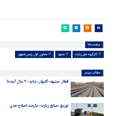
برچسب‌ها
کارگروه ملی زیارت
مشهد
معاون اول رئیس‌‌جمهور
مطالب بیشتر
قطار «مشهد-گلبهار» شاید ۲۰ سال آینده!
توزیع «منابع زیارت» نیازمند اصلاح جدی