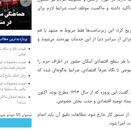
تأکید داشته و حاکمیت موظف است شرایط لازم برای
و
۳ میلیون زائر اربعین به کشور
هماهنگی محو
بازگشتند
در من
ریح کرد: این زیرساخت‌ها فقط مربوط به مشهد یا قم
انی از سراسر دنیا از این خدمات بهره‌مند می‌شوند و
پربازدیدترین‌ مطالب
امامی
 با هر سطح اقتصادی امکان حضور در اطراف حرم را
همزمان قیمت‌ها در ب
ی با نگاه صرفاً اقتصادی، شرایط به‌گونه‌ای شده که
زمان اعلام نتایج آ
پلاس یک میلیارد و ۹۰۵ میلیون تومان
پژمانفر همچنین با انتقاد از روند تغییر پروژه قطار سریع‌السیر مشهد گفت: این پروژه که از سال ۱۳۹۳ مطرح بوده، اکنون
شایعه انحلال ماکان‌ب
شدند؟
 از دستور کار خارج شود. مطالعات دقیق آن باید انجام
میخوای S5 خودتو بفروشی؟ اینجا سریع و منصفانه تر بفروش
ه، اجرا شود.