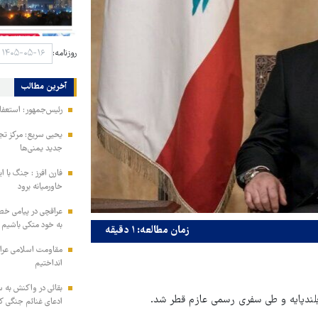
روزنامه:
آخرین مطالب
رئیس‌جمهور: استعفا
یحیی سریع: مرکز تج
جدید یمنی‌ها
فارن افرز : جنگ با ا
خاورمیانه برود
عراقچی در پیامی خط
به خود متکی باشیم و
زمان مطالعه: ۱ دقیقه
مقاومت اسلامی عراق:
انداختیم
بقائی در واکنش به س
ندپایه و طی سفری رسمی عازم قطر شد.
ادعای غنائم جنگی کن