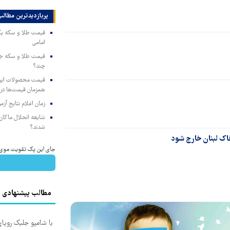
پربازدیدترین‌ مطالب
امامی
چند؟
همزمان قیمت‌ها در ب
زمان اعلام نتایج آ
شایعه انحلال ماکان‌ب
شدند؟
خاک لبنان خارج شود
جای این پک تقویت موی جلب
مطالب پیشنهادی
با شامپو جلبک رویا