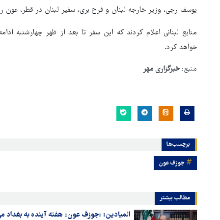
یوسف رجی، وزیر خارجه لبنان و فرح بری، سفیر لبنان در قطر، عون را
منابع لبنانی اعلام کردند که این سفر تا بعد از ظهر چهارشنبه ادا
خواهد کرد.
منبع:
خبرگزاری مهر
برچسب‌ها
جوزف عون
هماهنگی محور مقاومت، آمریکا 
مطالب بیشتر
در منطقه درمانده کرد
المیادین: «جوزف عون» هفته آینده به بغداد م