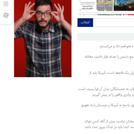
انتخاب
ء نخواهم داد و می‌ایستم
مع دشمن را هدف قرار دادیم؛ معادله
یران یک فاجعه است؛ آمریکا باید از
اب به همسایگان: زمان آن فرا رسیده است
 برادری واقعی را در پیش گیریم
 پاسخ به آمریکا و عربستان را به تعویق
خنان ترامپ: پیش از آنکه کسی بتواند
د، ابتدا باید در جنگ پیروز شده باشد