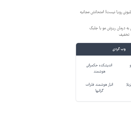
د ماهی 800 میلیونی رویا نیست! امتحانش مجانیه
 به درمان ریزش مو با جلبک
وب گردی
اندیشکده حکمرانی
هوشمند
بلا
انبار هوشمند فلزات
گرانبها