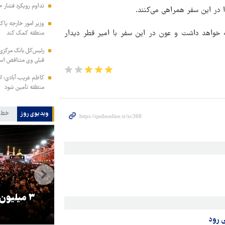
تداوم رویکرد فشار ح
 در این سفر همراهی می‌کنند.
وزیر امور خارجه پاک
مه خواهد داشت و عون در این سفر با امیر قطر دیدار
منطقه کمک کند
رئیس‌کل بانک مرکزی: 
قبلی وی متناقض ا
کاظم غریب آبادی: ا
منطقه تأمین شود
ویدیوی روز
خط 
را
ترامپ نماد فساد، اقتدارگرایی و
۳ میلیون
جنگ‌طلبی است!
ی رود