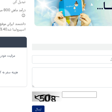
تبدیل کن
درآم
😉
دانشمند ایرانی موفق
اسپیرولینا شد40% تخفیف
مزایده خودرو
هزینه سفر به کر
ارسال