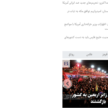
داکثری؛ تحریم‌های جدید ضد ایرانی آمریکا
ستان: امیدواریم توافق مکه به ثبات در
اظهارات وزیر خزانه‌داری آمریکا با مواضع
ست
منیت خلیج فارس باید به دست کشورهای
قرمز
عکس
رواق
 زائر اربعین به کشور
هماهنگی محور مقاومت، آمریکا ر
بازگشتند
در منطقه درمانده کرد