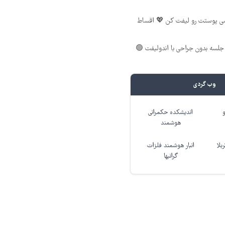
شی پوستت رو لیفت کن 💖 اقساط
لسه بدون جراحی با اندولیفت 🟢
وب گردی
اندیشکده حکمرانی
هوشمند
بلا
انبار هوشمند فلزات
گرانبها