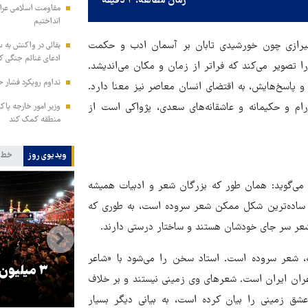
زمان مطالعه: ۴ دقیقه
مقاومت اسلامی عراق:
انداختیم
شیرازی چون خورشیدی تابان بر آسمان ادب و حکمت
بقائی در واکنش به س
ادعای غنائم جنگی کن
ا تصویر می‌کند که فراتر از زمان و مکان می‌اندیشد.
تداوم رویکرد فشار ح
پاسخ‌هایش، به اقتضای انسان معاصر نیز معنا دارد.
م و حکیمانه‌ و عاشقانه‌های سعدی، پژواکی است از
وزیر امور خارجه پاک
منطقه کمک کند
ویدیوی روز
خط 
می‌گوید: همان طور که بزرگان شعر و ادبیات همیشه
ساده‌ترین شکل ممکن شعر سروده است، به ‌طوری که
عر سر جای خودشان هستند و ساختار درستی دارند.
، شعر سروده است. استاد سخن را می‌شود با «شاعر
را
ترامپ نماد فساد، اقتدارگرایی و
۳ میلیون
اعران ایران است. شعرهای وی زمینی نیستند و بر خلاف
جنگ‌طلبی است!
شق زمینی را بیان کرده است، به بیانی دیگر بسیار