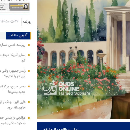
روزنامه:
آخرین مطالب
روزنامه قدس شماره ۱۰۹۹۶
سنای آمریکا لایحه ت
کرد
رئیس‌جمهور: وقتی می
این کار را نکنیم؟
یحیی سریع: مرکز تج
جدید یمنی‌ها
فارن افرز : جنگ با ا
خاورمیانه برود
عراقچی در پیامی خط
به خود متکی باشیم و