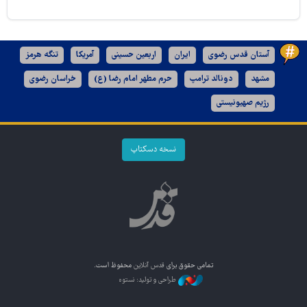
آستان قدس رضوی
ایران
اربعین حسینی
آمریکا
تنگه هرمز
مشهد
دونالد ترامپ
حرم مطهر امام رضا (ع)
خراسان رضوی
رژیم صهیونیستی
نسخه دسکتاپ
تمامی حقوق برای
قدس آنلاین
محفوظ است.
طراحی و تولید: نستوه