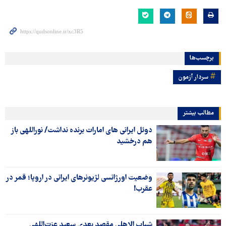
برچسب‌ها
سردار آزمون
مطالب بیشتر
دوئل ایرانی های امارات برنده نداشت/ نوراللهی باز
هم درخشید
وضعیت اورژانسی لژیونرهای ایرانی در اروپا؛ قمر در
عقرب!
شباب الاهلی مقصد بعدی سعید عزت‌اللهی