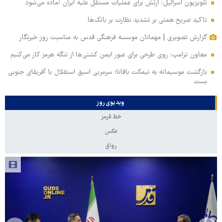
تلویزیون اسرائیل: ارتش برای عملیات مستقل علیه ایران آماده می‌شود
تاکید صریح همتی بر تشدید نظارت بر بانک‌ها
گزارش تصویری | مهمانان موسسه فرهنگی قدس به مناسبت روز خبرنگار
معاون ترامپ: روی طرحی برای عبور ایمن کشتی‌ها از تنگه هرمز کار می‌کنیم
بازگشت موسیمانه به نیمکت بافانا؛ سرمربی اسبق استقلال با آفریقای جنوبی
بست
ویدیوی روز
خط قرمز
عکس
رواق