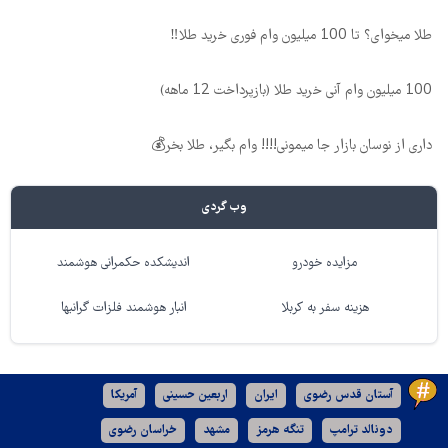
طلا میخوای؟ تا 100 میلیون وام فوری خرید طلا‼️
100 میلیون وام آنی خرید طلا (بازپرداخت 12 ماهه)
داری از نوسان بازار جا میمونی!!!! وام بگیر، طلا بخر💰
وب گردی
مزایده خودرو
اندیشکده حکمرانی هوشمند
هزینه سفر به کربلا
انبار هوشمند فلزات گرانبها
آستان قدس رضوی
ایران
اربعین حسینی
آمریکا
دونالد ترامپ
تنگه هرمز
مشهد
خراسان رضوی