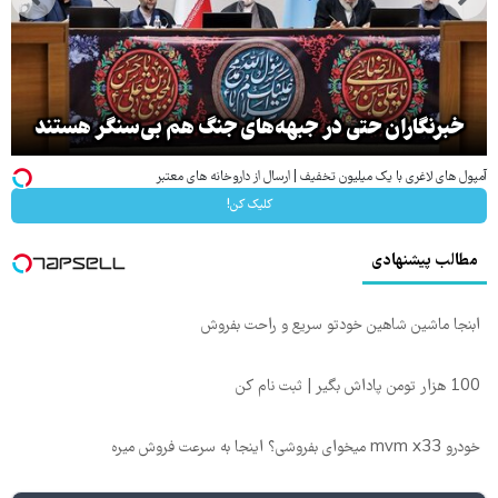
خبرنگاران حتی در جبهه‌های جنگ هم بی‌سنگر هستند
آمپول های لاغری با یک میلیون تخفیف | ارسال از داروخانه های معتبر
کلیک کن!
مطالب پیشنهادی
ابنجا ماشین شاهین خودتو سریع و راحت بفروش
100 هزار تومن پاداش بگیر | ثبت نام کن
خودرو mvm x33 میخوای بفروشی؟ اینجا به سرعت فروش میره