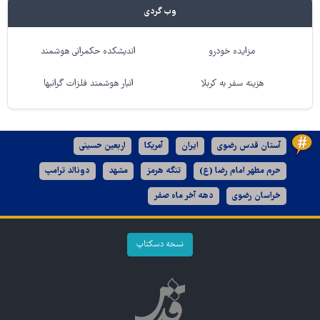
وب گردی
مزایده خودرو
اندیشکده حکمرانی هوشمند
هزینه سفر به کربلا
انبار هوشمند فلزات گرانبها
آستان قدس رضوی
ایران
آمریکا
اربعین حسینی
حرم مطهر امام رضا (ع)
تنگه هرمز
مشهد
دونالد ترامپ
خراسان رضوی
دهه آخر ماه صفر
نسخه دسکتاپ