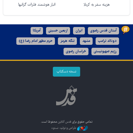
هزینه سفر به کربلا
انبار هوشمند فلزات گرانبها
آستان قدس رضوی
ایران
اربعین حسینی
آمریکا
دونالد ترامپ
مشهد
تنگه هرمز
حرم مطهر امام رضا (ع)
رژیم صهیونیستی
خراسان رضوی
نسخه دسکتاپ
تمامی حقوق برای
قدس آنلاین
محفوظ است.
طراحی و تولید: نستوه