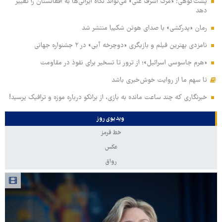
پشت‌کوهی: «مرگ اشرف غنی» می‌تواند نگاه ایرانی‌ها به افغانستان را تغییر
دهد
رمان «پدرکشی» با صدای هوتن شکیبا منتشر شد
نامزدی بهترین فیلم و بازیگری «دوچرخه آبی» در ۲ جشنواره جهانی
«هرم جاسوسی اسرائیل»؛ از ترور تا تسخیر برای نفوذ در مقاومت
تا سهم ما از روایت خوش‌خبری باشد
خبرنگاری که چند ساعت مانده به بازی، از برانکو درباره موزه و ترافیک پرسید!
ویدیوی روز
خط قرمز
عکس
رواق