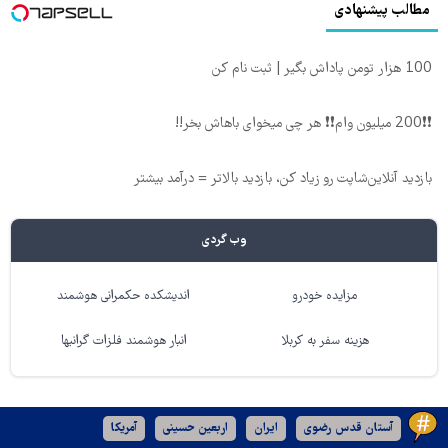
مطالب پیشنهادی
100 هزار تومن پاداش بگیر | ثبت نام کن
❗❗200 میلیون وام❗❗ هر چی میخوای باهاش بخر!!
بازدید آنلاین‌شاپت رو زیاد کن، بازدید بالاتر = درآمد بیشتر
وب گردی
مزایده خودرو
اندیشکده حکمرانی هوشمند
هزینه سفر به کربلا
انبار هوشمند فلزات گرانبها
آستان قدس رضوی
ایران
اربعین حسینی
آمریکا