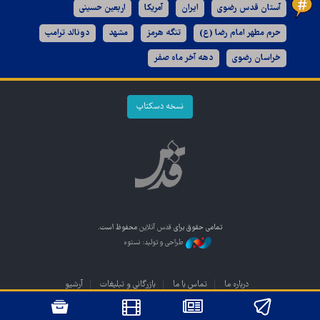
آستان قدس رضوی
ایران
آمریکا
اربعین حسینی
حرم مطهر امام رضا (ع)
تنگه هرمز
مشهد
دونالد ترامپ
خراسان رضوی
دهه آخر ماه صفر
نسخه دسکتاپ
تمامی حقوق برای
قدس آنلاین
محفوظ است.
طراحی و تولید: نستوه
درباره ما
تماس با ما
بازرگانی و تبلیغات
آرشیو