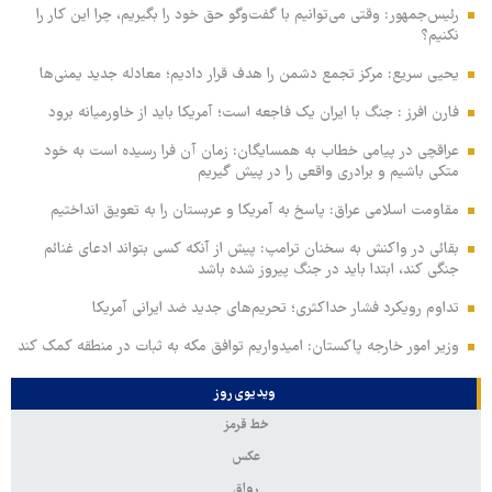
رئیس‌جمهور: وقتی می‌توانیم با گفت‌وگو حق خود را بگیریم، چرا این کار را
نکنیم؟
یحیی سریع: مرکز تجمع دشمن را هدف قرار دادیم؛ معادله جدید یمنی‌ها
فارن افرز : جنگ با ایران یک فاجعه است؛ آمریکا باید از خاورمیانه برود
عراقچی در پیامی خطاب به همسایگان: زمان آن فرا رسیده است به خود
متکی باشیم و برادری واقعی را در پیش گیریم
مقاومت اسلامی عراق: پاسخ به آمریکا و عربستان را به تعویق انداختیم
بقائی در واکنش به سخنان ترامپ: پیش از آنکه کسی بتواند ادعای غنائم
جنگی کند، ابتدا باید در جنگ پیروز شده باشد
تداوم رویکرد فشار حداکثری؛ تحریم‌های جدید ضد ایرانی آمریکا
وزیر امور خارجه پاکستان: امیدواریم توافق مکه به ثبات در منطقه کمک کند
ویدیوی روز
خط قرمز
عکس
رواق