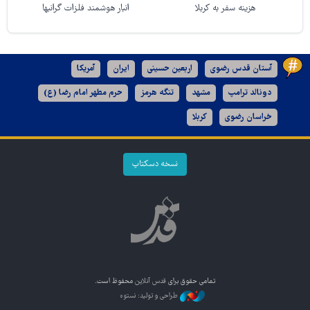
هزینه سفر به کربلا
انبار هوشمند فلزات گرانبها
آستان قدس رضوی
اربعین حسینی
ایران
آمریکا
دونالد ترامپ
مشهد
تنگه هرمز
حرم مطهر امام رضا (ع)
خراسان رضوی
کربلا
نسخه دسکتاپ
تمامی حقوق برای
قدس آنلاین
محفوظ است.
طراحی و تولید: نستوه