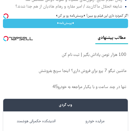
شایعه انحلال ماکان‌بند / امیر مقاره و رهام هادیان از هم جدا شدند؟
اگر کمردرد داری این فیلم رو ببین! ◗پرسش‌نامه رو پر کن◖
◂پرسش‌نامه▸
مطالب پیشنهادی
100 هزار تومن پاداش بگیر | ثبت نام کن
ماشین تیگو 7 پرو برای فروش داری؟ اینجا سریع بفروشش
تنها در چند ساعت و با یکبار مراجعه به خودرو45
وب گردی
مزایده خودرو
اندیشکده حکمرانی هوشمند