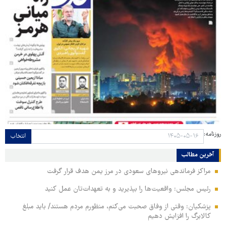
روزنامه:
انتخاب
آخرین مطالب
مراکز فرماندهی نیروهای سعودی در مرز یمن هدف قرار گرفت
رئیس مجلس: واقعیت‌ها را بپذیرید و به تعهدات‌تان عمل کنید
پزشکیان: وقتی از وفاق صحبت می‌کنم، منظورم مردم هستند/ باید مبلغ
کالابرگ را افزایش دهیم