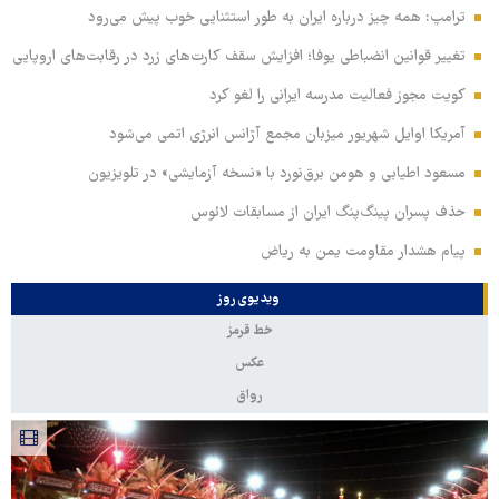
ترامپ: همه چیز درباره ایران به طور استثنایی خوب پیش می‌رود
تغییر قوانین انضباطی یوفا؛ افزایش سقف کارت‌های زرد در رقابت‌های اروپایی
کویت مجوز فعالیت مدرسه ایرانی را لغو کرد
آمریکا اوایل شهریور میزبان مجمع آژانس انرژی اتمی می‌شود
مسعود اطیابی و هومن برق‌نورد با «نسخه آزمایشی» در تلویزیون
حذف پسران پینگ‌پنگ ایران از مسابقات لائوس
پیام هشدار مقاومت یمن به ریاض
ویدیوی روز
خط قرمز
عکس
رواق