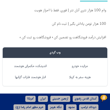
وام 100 هزار تتری آبان تتر | فوری، فقط با احراز هویت
100 هزار تومن پاداش بگیر | ثبت نام کن
افزایش درآمـد فروشگاهت رو تضمین کن « فروشگاهت رو ثبت کن »
وب گردی
مزایده خودرو
اندیشکده حکمرانی هوشمند
هزینه سفر به کربلا
انبار هوشمند فلزات گرانبها
آستان قدس رضوی
اربعین حسینی
ایران
آمریکا
دونالد ترامپ
مشهد
تنگه هرمز
حرم مطهر امام رضا (ع)