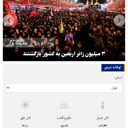
۳ میلیون زائر اربعین به کشور بازگشتند
اوقات شرعی
استان:
اذان صبح
طلوع آفتاب
اذان ظهر
۱۲:۱۰
۰۵:۱۷
۰۳:۴۲