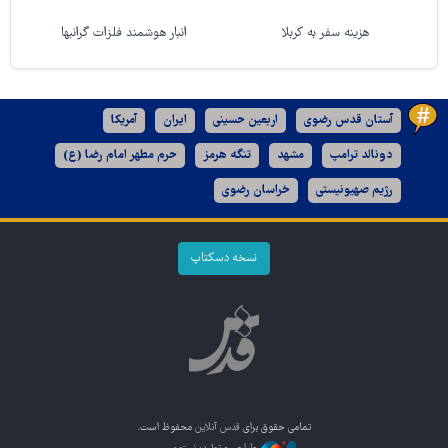
هزینه سفر به کربلا
انبار هوشمند فلزات گرانبها
آستان قدس رضوی
اربعین حسینی
ایران
آمریکا
دونالد ترامپ
مشهد
تنگه هرمز
حرم مطهر امام رضا (ع)
رژیم صهیونیستی
خراسان رضوی
نسخه دسکتاپ
تمامی حقوق برای
قدس آنلاین
محفوظ است.