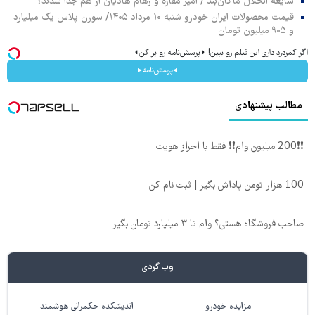
شایعه انحلال ماکان‌بند / امیر مقاره و رهام هادیان از هم جدا شدند؟
قیمت محصولات ایران خودرو شنبه ۱۰ مرداد ۱۴۰۵/ سورن پلاس یک میلیارد
و ۹۰۵ میلیون تومان
اگر کمردرد داری این فیلم رو ببین! ◗پرسش‌نامه رو پر کن◖
◂پرسش‌نامه▸
مطالب پیشنهادی
❗❗200 میلیون وام❗❗ فقط با احراز هویت
100 هزار تومن پاداش بگیر | ثبت نام کن
صاحب فروشگاه هستی؟ وام تا ۳ میلیارد تومان بگیر
وب گردی
مزایده خودرو
اندیشکده حکمرانی هوشمند