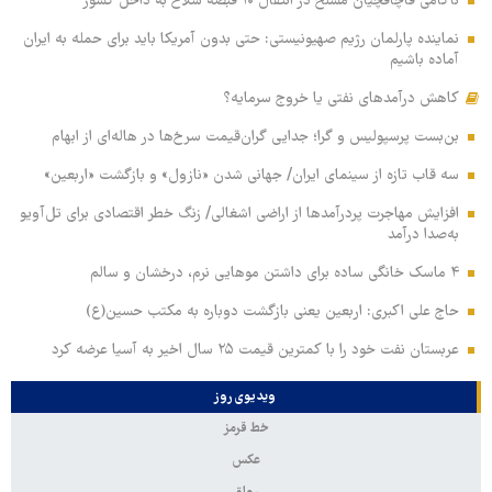
ناکامی قاچاقچیان مسلح در انتقال ۱۰ قبضه سلاح به داخل کشور
نماینده پارلمان رژیم صهیونیستی: حتی بدون آمریکا باید برای حمله به ایران
آماده باشیم
کاهش درآمدهای نفتی یا خروج سرمایه؟
بن‌بست پرسپولیس و گرا؛ جدایی گران‌قیمت سرخ‌ها در هاله‌ای از ابهام
سه قاب تازه از سینمای ایران/ جهانی شدن «نازول» و بازگشت «اربعین»
افزایش مهاجرت پردرآمدها از اراضی اشغالی/ زنگ خطر اقتصادی برای تل‌آویو
به‌صدا درآمد
۴ ماسک خانگی ساده برای داشتن موهایی نرم، درخشان و سالم
حاج علی اکبری: اربعین یعنی بازگشت دوباره به مکتب حسین(ع)
عربستان نفت خود را با کمترین قیمت ۲۵ سال اخیر به آسیا عرضه کرد
ویدیوی روز
خط قرمز
عکس