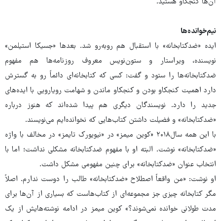
آن‌ها کنجکاو هستید.
نیم‌خوانده‌ها
ایده «ضدکتابخانه» با استقبال هم روبه‌رو شد. بعدها «جسیکا استیلمن»
نویسنده، ویراستار و ستون‌نویس معروف روزنامه‌ها هم مفهوم
ضدکتابخانه‌ها را ستود و گفت: کسی که کتابخانه‌ای دائماً رو به گسترش
دارد اهمیت کنجکاو بودن و کنجکاو ماندن و شهامت رویارویی با ایده‌های
جدید را دارد. نویسندگان دیگری هم پیدا شده‌اند که هنوز درباره
«ضدکتابخانه» و فضیلت داشتن کتاب‌هایی که نخوانده‌ایم می‌نویسند.
با این همه سال۲۰۱۸ «کوین میمز» در «نیویورک تایمز» در مخالف با واژه
«ضدکتابخانه» نوشت. البته او با مفهوم ضدکتابخانه مشکلی نداشت؛ اما با
انتخاب عنوان «ضدکتابخانه» برای چنین مفهومی مشکل داشت.
او نوشت: «من واقعاً اصطلاح «ضدکتابخانه» طالب را دوست ندارم. اصلاً
مگر کتابخانه چیزی جز مجموعه‌ای از کتاب‌هاست که بسیاری از آن‌ها برای
مدت طولانی خوانده نمی‌شوند؟» کوین میمز در ادامه نوشته‌هایش از یک