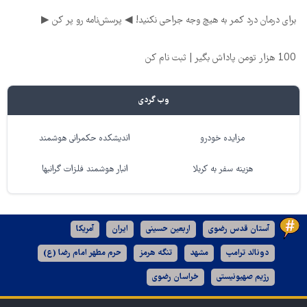
برای درمان درد کمر به هیچ وجه جراحی نکنید! ◀ پرسش‌نامه رو پر کن ▶
100 هزار تومن پاداش بگیر | ثبت نام کن
وب گردی
مزایده خودرو
اندیشکده حکمرانی هوشمند
هزینه سفر به کربلا
انبار هوشمند فلزات گرانبها
آستان قدس رضوی
اربعین حسینی
ایران
آمریکا
دونالد ترامپ
مشهد
تنگه هرمز
حرم مطهر امام رضا (ع)
رژیم صهیونیستی
خراسان رضوی