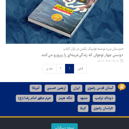
«دوستان من» نوشته فردریک بکمن در بازار کتاب
دوستی چهار نوجوان که زندگی‌غریبه‌ای را زیرورو می‌کنند
۱۴۰۴-۰۷-۰۲ ۰۵:۰۳
قبلی
۱
۲
بعدی
آستان قدس رضوی
ایران
اربعین حسینی
آمریکا
دونالد ترامپ
مشهد
تنگه هرمز
حرم مطهر امام رضا (ع)
خراسان رضوی
کربلا
نسخه دسکتاپ