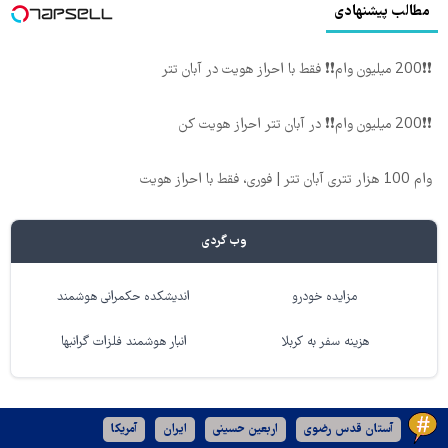
مطالب پیشنهادی
❗❗200 میلیون وام❗❗ فقط با احراز هویت در آبان تتر
❗❗200 میلیون وام❗❗ در آبان تتر احراز هویت کن
وام 100 هزار تتری آبان تتر | فوری، فقط با احراز هویت
وب گردی
مزایده خودرو
اندیشکده حکمرانی هوشمند
هزینه سفر به کربلا
انبار هوشمند فلزات گرانبها
آستان قدس رضوی
اربعین حسینی
ایران
آمریکا