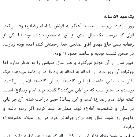
یک عهد ۵۹ ساله
روز موعود می‌رسد و محمد آهنگر به قولش با امام رضا(ع) وفا می‌کند.
قولی که درست یک سال پیش از آن به حضرت داده بود؛ «با یکی از
رفقایم یعنی حاج مهدی آقای صالحی، خدا رحمتش کند، آمده بودم زیارت.
در صحن نشسته بودیم و ساعت حدود ۱۱ بود».
خیلی سال از آن موقع می‌گذرد و حتی سال دقیقش را به خاطر ندارد اما
جزئیات آن روز خاص را لحظه به لحظه به یاد دارد. او ادامه می‌دهد: «یک
آقای سید نامی داشت از این گلدسته به آن گلدسته لامپ می‌کشید.
پرسیدم چه خبر است که چراغانی می‌کنید؟ گفت: تولد امام رضا(ع) است.
گفتم تولد امام رضا(ع) است و این بساط؟ خیلی ناراحت شدم. آن چراغانی
در شأن و شخصیت آقا(ع) نبود. همان‌جا نیت کردم اگر زنده باشم و
حاجتم روا شود، سال بعد برای چراغانی حرم در روز میلاد حضرت(ع)
بیایم».
و این می‌شود نقطه آغاز این نذر ۵۹ ساله که هنوز هم ادامه دارد. نذری