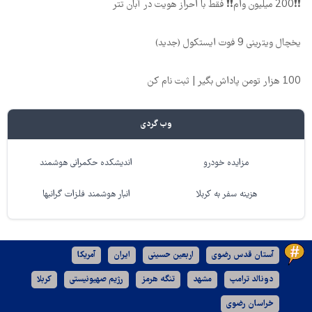
❗❗200 میلیون وام❗❗ فقط با احراز هویت در آبان تتر
یخچال ویترینی 9 فوت ایستکول (جدید)
100 هزار تومن پاداش بگیر | ثبت نام کن
وب گردی
مزایده خودرو
اندیشکده حکمرانی هوشمند
هزینه سفر به کربلا
انبار هوشمند فلزات گرانبها
آستان قدس رضوی
اربعین حسینی
ایران
آمریکا
دونالد ترامپ
مشهد
تنگه هرمز
رژیم صهیونیستی
کربلا
خراسان رضوی