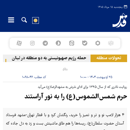
پنجشنبه ۱۵ مرداد ۱۴۰۵
تحولات منطقه
حمله رژیم صهیونیستی به دو منطقه در لبنان
وقوع
رواق
۲۵ اردیبهشت ۱۴۰۴ - ۱۰:۰۰
کد مطلب:
۱۰۶۸۰۴۶
روایت ناذری که از سال ۱۳۴۵ برای ادای نذرش به مشهدالرضا(ع) می‌آید
حرم شمس‌الشموس(ع) را به نور آراستند
۴ هزار لامپ نو و تر و تمیز را خرید، رنگشان کرد و با قطار تهران-مشهد فرستاد
آستان حضرت سلطان(ع). ریسه‌ها را هم طاق ماشینش بست و زد به دل جاده که