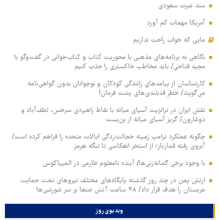
سند عبرت سعودی
آمریکا مهمات کم آورد
مایی که خواب راحت نداریم
نگاهی به برنامه‌های مذهبی با محوریت کتاب و کتاب‌خوانی در گفت‌وگو با
مجید فتاحی/ باید مخاطب خاکستری را جذب کنیم
کارشناسان از پیامدهای رانندگی کودکان و نوجوانان بدون گواهی‌نامه
می‌گویند/ خطر قدبلندی‌های پشت فرمان!
نقش ایران در ترانزیت آسیای میانه با نقاط راهبردی سرخس، لطف‌آباد و
دوغارون/ گریز آسیای میانه از بن‌بست
چگونه عملکرد ترامپ زمینه خجالت‌زدگی ایالات متحده را فراهم کرده است/
آبروی رفته قمارباز؛ از استخر انعکاسی تا تنگه هرمز
با وجود برخی گمانه‌زنی‌ها/ آینده نامعلوم طارمی در المپیاکوس
ارتش یمن در چند روز گذشته پایگاه‌های مختلف نیروهای تحت حمایت
عربستان را هدف قرار داد/ ۴۸ ساعت آتش صنعا بر سر شورشی‌ها
ویدیوی روز