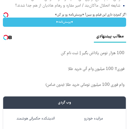
شایعه انحلال ماکان‌بند / امیر مقاره و رهام هادیان از هم جدا شدند؟
اگر کمردرد داری این فیلم رو ببین! ◗پرسش‌نامه رو پر کن◖
◂پرسش‌نامه▸
مطالب پیشنهادی
100 هزار تومن پاداش بگیر | ثبت نام کن
فوری‼️ 100 میلیون وام آنی خرید طلا
وام فوری 100 میلیون تومانی خرید طلا (بدون ضامن)
وب گردی
مزایده خودرو
اندیشکده حکمرانی هوشمند