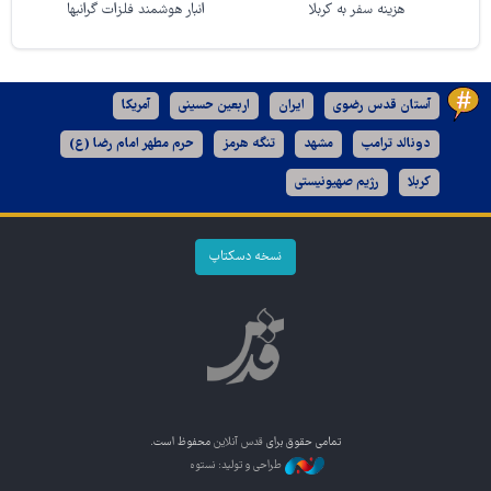
هزینه سفر به کربلا
انبار هوشمند فلزات گرانبها
آستان قدس رضوی
ایران
اربعین حسینی
آمریکا
دونالد ترامپ
مشهد
تنگه هرمز
حرم مطهر امام رضا (ع)
کربلا
رژیم صهیونیستی
نسخه دسکتاپ
تمامی حقوق برای
قدس آنلاین
محفوظ است.
طراحی و تولید: نستوه