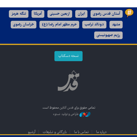
آستان قدس رضوی
ایران
اربعین حسینی
آمریکا
تنگه هرمز
مشهد
دونالد ترامپ
حرم مطهر امام رضا (ع)
خراسان رضوی
رژیم صهیونیستی
نسخه دسکتاپ
تمامی حقوق برای
قدس آنلاین
محفوظ است.
طراحی و تولید: نستوه
درباره ما
تماس با ما
بازرگانی و تبلیغات
آرشیو