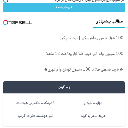
اگر کمردرد داری این فیلم رو ببین! ◗پرسش‌نامه رو پر کن◖
◂پرسش‌نامه▸
مطالب پیشنهادی
100 هزار تومن پاداش بگیر | ثبت نام کن
100 میلیون وام آنی خرید طلا (بازپرداخت 12 ماهه)
🔥خرید قسطی طلا با 100 میلیون تومان وام فوری🔥
وب گردی
مزایده خودرو
اندیشکده حکمرانی هوشمند
هزینه سفر به کربلا
انبار هوشمند فلزات گرانبها