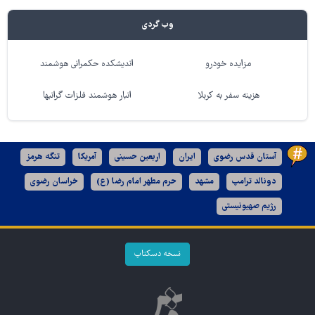
وب گردی
مزایده خودرو
اندیشکده حکمرانی هوشمند
هزینه سفر به کربلا
انبار هوشمند فلزات گرانبها
آستان قدس رضوی
ایران
اربعین حسینی
آمریکا
تنگه هرمز
دونالد ترامپ
مشهد
حرم مطهر امام رضا (ع)
خراسان رضوی
رژیم صهیونیستی
نسخه دسکتاپ