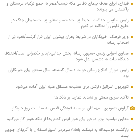
فیدان: ایران هدف پیمان دفاعی مکه نیست/مصر به جمع ترکیه، عربستان و
پاکستان می پیوندد
رئیس سازمان حفاظت محیط زیست: خسارت‌های زیست‌محیطی جنگ در
خلیج فارس را مطالبه‌ می‌کنیم
وزیر فرهنگ: خبرنگاران در شرایط بحران پیشران ایران قرار گرفتند/قدردانی از
اصحاب رسانه
معاون اجرایی رئیس جمهور: رسانه بخش جدایی‌ناپذیر حکمرانی است/اختلاف
دیدگاه نباید به دشمنی بدل شود
رئیس شورای اطلاع رسانی دولت : سال گذشته، سال سختی برای خبرنگاران
بود
تلویزیون اسرائیل: ارتش برای عملیات مستقل علیه ایران آماده می‌شود
تاکید صریح همتی بر تشدید نظارت بر بانک‌ها
گزارش تصویری | مهمانان موسسه فرهنگی قدس به مناسبت روز خبرنگار
معاون ترامپ: روی طرحی برای عبور ایمن کشتی‌ها از تنگه هرمز کار می‌کنیم
بازگشت موسیمانه به نیمکت بافانا؛ سرمربی اسبق استقلال با آفریقای جنوبی
بست