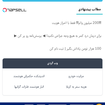
مطالب پیشنهادی
❗❗200 میلیون وام❗❗ فقط با احراز هویت
برای درمان درد کمر به هیچ وجه جراحی نکنید! ◀ پرسش‌نامه رو پر کن ▶
100 هزار تومن پاداش بگیر | ثبت نام کن
وب گردی
مزایده خودرو
اندیشکده حکمرانی هوشمند
هزینه سفر به کربلا
انبار هوشمند فلزات گرانبها