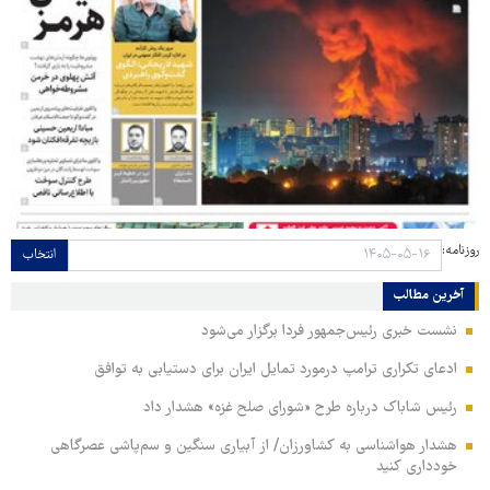
روزنامه:
انتخاب
آخرین مطالب
نشست خبری رئیس‌جمهور فردا برگزار می‌شود
ادعای تکراری ترامپ درمورد تمایل ایران برای دستیابی به توافق
رئیس شاباک درباره طرح «شورای صلح غزه» هشدار داد
هشدار هواشناسی به کشاورزان/ از آبیاری سنگین و سم‌پاشی عصرگاهی
خودداری کنید