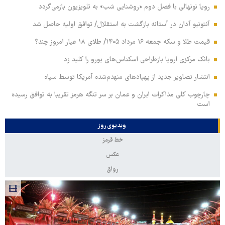
رویا نونهالی با فصل دوم «روشنایی شب» به تلویزیون بازمی‌گردد
آنتونیو آدان در آستانه بازگشت به استقلال/ توافق اولیه حاصل شد
قیمت طلا و سکه جمعه ۱۶ مرداد ۱۴۰۵/ طلای ۱۸ عیار امروز چند؟
بانک مرکزی اروپا بازطراحی اسکناس‌های یورو را کلید زد
انتشار تصاویر جدید از پهپادهای منهدم‌شده آمریکا توسط سپاه
چارچوب کلی مذاکرات ایران و عمان بر سر تنگه هرمز تقریبا به توافق رسیده
است
ویدیوی روز
خط قرمز
عکس
رواق