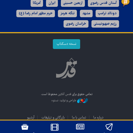
آستان قدس رضوی
اربعین حسینی
ایران
آمریکا
دونالد ترامپ
مشهد
تنگه هرمز
حرم مطهر امام رضا (ع)
رژیم صهیونیستی
خراسان رضوی
نسخه دسکتاپ
تمامی حقوق برای
قدس آنلاین
محفوظ است.
طراحی و تولید: نستوه
درباره ما
تماس با ما
بازرگانی و تبلیغات
آرشیو