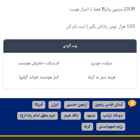
❗❗200 میلیون وام❗❗ فقط با احراز هویت
100 هزار تومن پاداش بگیر | ثبت نام کن
وب گردی
مزایده خودرو
اندیشکده حکمرانی هوشمند
هزینه سفر به کربلا
انبار هوشمند فلزات گرانبها
آستان قدس رضوی
اربعین حسینی
ایران
آمریکا
دونالد ترامپ
مشهد
تنگه هرمز
حرم مطهر امام رضا (ع)
رژیم صهیونیستی
کربلا