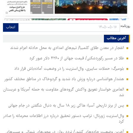
روزنامه:
انتخاب
آخرین مطالب
انفجار در معدن طلای کلمبیا/ تیم‌های امدادی به محل حادثه اعزام شدند
طلا در مسیر رکوردشکنی/ قیمت جهانی از ۴۲۶۰ دلار عبور کرد
بلومبرگ: حملات سایبری، وال‌استریت را در وضعیت آماده‌باش قرار داد
هشدار هواشناسی درباره وزش باد شدید و گردوخاک در مناطق مختلف کشور
العامری خواستار تعویق واکنش گروه‌های مقاومت به حمله آمریکا و عربستان
شد
پس از برنز تاریخی آسیا؛ هاکی زیر ۱۸ سال به دنبال شگفتی در جام جهانی
وال‌استریت ژورنال: ترامپ دستور تحقیق درباره درز اطلاعات محرمانه را صادر
کرد
آخرین وضعیت جاده‌های کشور/ تردد روان در محورهای شمالی و مسیرهای