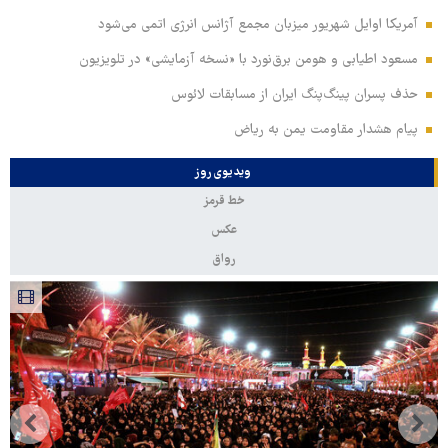
آمریکا اوایل شهریور میزبان مجمع آژانس انرژی اتمی می‌شود
مسعود اطیابی و هومن برق‌نورد با «نسخه آزمایشی» در تلویزیون
حذف پسران پینگ‌پنگ ایران از مسابقات لائوس
پیام هشدار مقاومت یمن به ریاض
ویدیوی روز
خط قرمز
عکس
رواق