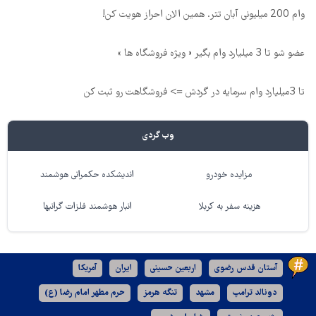
وام 200 میلیونی آبان تتر. همین الان احراز هویت کن!
عضو شو تا 3 میلیارد وام بگیر « ویژه فروشگاه ها »
تا 3میلیارد وام سرمایه در گردش => فروشگاهت رو ثبت کن
وب گردی
مزایده خودرو
اندیشکده حکمرانی هوشمند
هزینه سفر به کربلا
انبار هوشمند فلزات گرانبها
آستان قدس رضوی
اربعین حسینی
ایران
آمریکا
دونالد ترامپ
مشهد
تنگه هرمز
حرم مطهر امام رضا (ع)