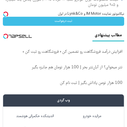
و ۹۰۵ میلیون تومان
نیکاموتور نماینده IM Motor و Lynk&Co در ایران
ثبت درخواست
مطالب پیشنهادی
افزایش درآمـد فروشگاهت رو تضمین کن « فروشگاهت رو ثبت کن »
تتر میخوای؟ از آبان‌تتر بخر | 100 هزار تومان هم جایزه بگیر
100 هزار تومن پاداش بگیر | ثبت نام کن
وب گردی
مزایده خودرو
اندیشکده حکمرانی هوشمند