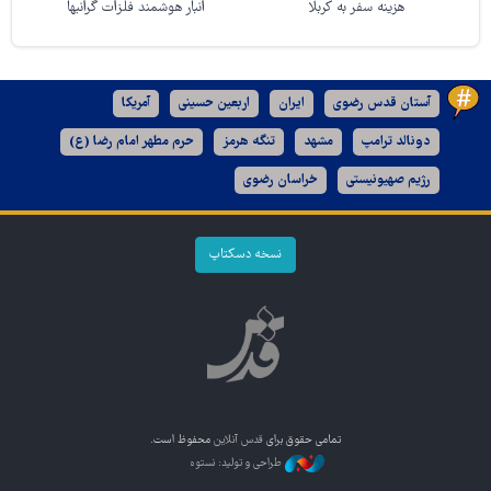
هزینه سفر به کربلا
انبار هوشمند فلزات گرانبها
آستان قدس رضوی
ایران
اربعین حسینی
آمریکا
دونالد ترامپ
مشهد
تنگه هرمز
حرم مطهر امام رضا (ع)
رژیم صهیونیستی
خراسان رضوی
نسخه دسکتاپ
تمامی حقوق برای
قدس آنلاین
محفوظ است.
طراحی و تولید: نستوه