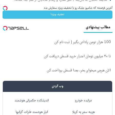
شایعه انحلال ماکان‌بند / امیر مقاره و رهام هادیان از هم جدا شدند؟
آخرین فرصتته که شامپو جلبک رو با تخفیف ویژه سفارش بده
تخفیف ویژه!
مطالب پیشنهادی
100 هزار تومن پاداش بگیر | ثبت نام کن
تا ۴۰ میلیون تومان اعتبار خرید قسطی دریافت کن
الان هرچی میخوای بخر، بعدا قسطی پرداخت کن
وب گردی
مزایده خودرو
اندیشکده حکمرانی هوشمند
هزینه سفر به کربلا
انبار هوشمند فلزات گرانبها