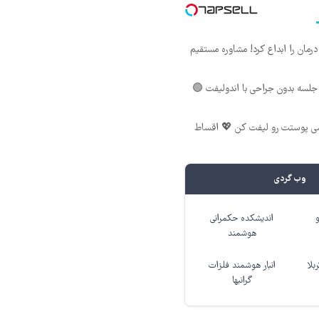
ان را ابداع کرد! مشاوره مستقیم
لسه بدون جراحی با اندولیفت 🟢
شی پوستت رو لیفت کن 💖 اقساط
وب گردی
اندیشکده حکمرانی
هوشمند
بلا
انبار هوشمند فلزات
گرانبها