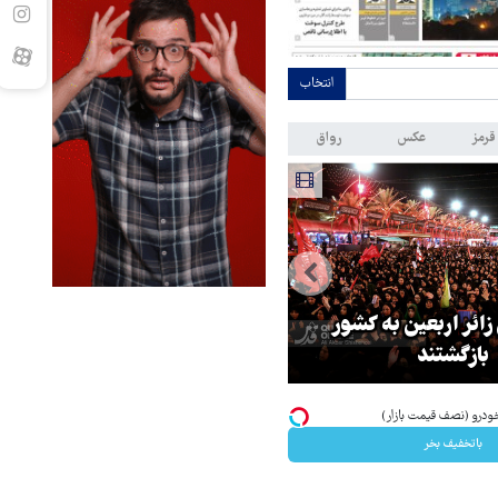
انتخاب
قرمز
عکس
رواق
 زائر اربعین به کشور
هماهنگی محور مقاومت، آمریکا ر
بازگشتند
در منطقه درمانده کرد
درو (نصف قیمت بازار)
باتخفیف بخر