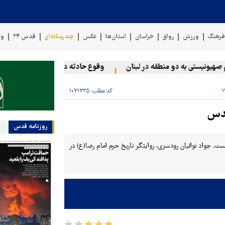
رهنگ
ورزش
رواق
خراسان
استان‌ها
عکس
چندرسانه‌ای
قدس ۲۴
وی
یونیستی به دو منطقه در لبنان
وقوع حادثه دریایی در سواحل عمان
کد مطلب:
۱۰۷۱۷۳۵
قدس
روزنامه قدس
 جواد نوائیان رودسری، روایتگر تاریخ حرم امام رضا(ع) در