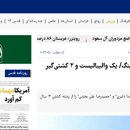
رهنگ
ورزش
رواق
خراسان
استان‌ها
عکس
چندرسانه‌ای
قدس ۲۴
وی
مزدوران آل سعود
رویترز: عربستان ۸۶ درصد از موشک‌های پاتریوت خود را استفاده کرده است
کد مطلب:
۱۰۷۲۰۵۰
محرومیت ۳ ساله برای ۳ ورزشکار به دلیل دوپینگ/ یک والیبالیست و ۲ کشتی‌گیر
روزنامه قدس
کمیته انضباطی ستاد ملی مبارزه با دوپینگ "هومن شرقی" از والیبال و "امیررضا دلیری" و "حمیدرضا علی بخشی" را از رشته کشتی ۳ سال