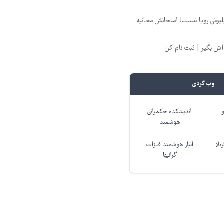
د ماهی 800 میلیونی رویا نیست! امتحانش مجانیه
وب گردی
اندیشکده حکمرانی
هوشمند
بلا
انبار هوشمند فلزات
گرانبها