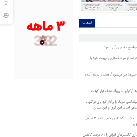
انتخاب
واضع مزدوران آل سعود
یترز: عربستان ۸۶ درصد از موشک‌های پاتریوت خود را
بینی‌ها پیر می‌شود / هشدار درباره آینده
ه اوکراین با پهپاد هدف قرار گرفت
لماسی آمریکا را وادار کرد پای توافق با
مدعی است این گوی و این میدان
درگیری شدید در جنوب ادلب؛ کشته و زخمی شدن ۳ نظامی
زور
پاکستان هزینه انبارداری کانتینرهای ایرانی را ۸۰ درصد کاهش