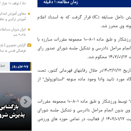
زمان مطالعه: ۱ دقیقه
داد / توقف ۱۰ هزار کانتینر متعلق به ایران در بندر کراچی
معاون آموزش ابتدای
"هومن شرقی" والیبالیست لیگ برتر در تاریخ ۱۴۰۳/۹/۱۱ مورد آزمایش داخل مسابقه (IC) قرار گرفت که به استناد اعلام
آموزش ترکیبی و حلق
۲۰۲۸ شد
با عنایت به "پذیرش اولیه تخلف و قبول مجازات معین شده" توسط ورزشکار و طبق ماده ۱-۸-۱۰ مجموعه مقررات مبارزه با
گزارش تصویری | باز
نجام مراحل دادرسی و تشکیل جلسه شورای صدور رای
فرهنگی قدس به مناس
ویدیوی روز
خط 
همچنین، "امیررضا دلیری" ورزشکار رشته ورزشی کشتی آزاد که در تاریخ ۱۴۰۳/۱۱/۱۲در خلال رقابتهای قهرمانی کشور، تحت
علام آزمایشگاه مورد تایید وادا وجود ماده منوعه "استانوزولول" از
از طرفی با عنایت به "پذیرش اولیه تخلف و قبول مجازات معین شده" توسط ورزشکار و طبق ماده ۱-۸-۱۰ مجموعه مقررات
بازدید استاندار خراسان رضوی از
بازگشایی
وی بدون انجام مراحل دادرسی و تشکیل جلسه شورای
موسسه فرهنگی قدس در روز
پذیرش شروط 
صدور رای صادر و این ورزشکار ۳ سال و از تاریخ ۱۴۰۴/۰۱/۱۸ لغایت ۱۴۰۷/۰۱/۱۷ از فعالیت در تمامی حوزه های ورزشی
خبرنگار