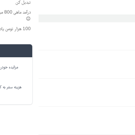
تبدیل کن
درآم
😉
100 هزار تومن پاداش بگیر | ثبت نام کن
مزایده خودرو
هزینه سفر به کر