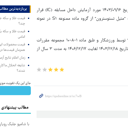
پربازدیدترین‌ مطالب
اما "حمیدرضا علی بخشی"دیگر کشتی گیر محروم شده نیز که در تاریخ ۱۴۰۳/۰۹/۱۶ مورد آزمایش داخل مسابقه (IC) قرار
گرفت، به استناد اعلام آزمایشگاه مورد تایید وادا وجود ماده ممنوعه "متیل تستوسترون" از گروه ماده ممنوعه S۱ در نمونه
چند؟
امامی
بنابراین با توجه به "پذیرش اولیه تخلف و قبول مجازات معین شده" توسط ورزشکار و طبق ماده ۱-۸-۱۰ مجموعه مقررات
مبارزه با دوپینگ ایران این ورزشکار با یک سال کاهش مجازات، از تاریخ ۱۴۰۳/۱۲/۱۸ لغایت ۱۴۰۶/۱۲/۱۷ به مدت ۳ سال از
همزمان قیمت‌ها در ب
زمان اعلام نتایج آ
شایعه انحلال ماکان‌ب
شدند؟
جای این پک تقویت موی جلب
مطالب پیشنهادی
با شامپو جلبک رویا