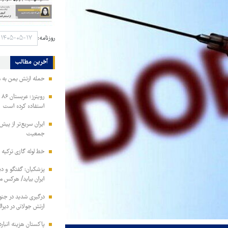
روزنامه:
آخرین مطالب
حمله ارتش یمن به م
رو
استفاده کرده است
ایران سریع‌تر از پیش‌
جمعیت
خط لوله گازی ترکیه ب
پزشکیان: گفتگو و دیپ
ایران بیاید/ هرکس 
ارتش جولانی در دیرال