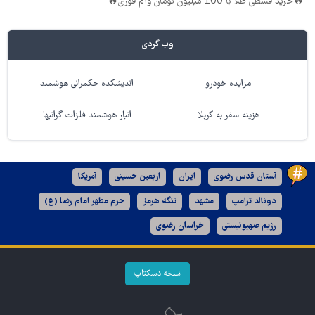
🔥خرید قسطی طلا با 100 میلیون تومان وام فوری🔥
وب گردی
مزایده خودرو
اندیشکده حکمرانی هوشمند
هزینه سفر به کربلا
انبار هوشمند فلزات گرانبها
آستان قدس رضوی
ایران
اربعین حسینی
آمریکا
دونالد ترامپ
مشهد
تنگه هرمز
حرم مطهر امام رضا (ع)
رژیم صهیونیستی
خراسان رضوی
نسخه دسکتاپ