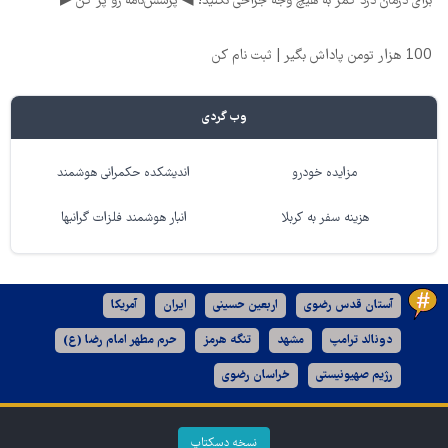
برای درمان درد کمر به هیچ وجه جراحی نکنید! ◀ پرسش‌نامه رو پر کن ▶
100 هزار تومن پاداش بگیر | ثبت نام کن
وب گردی
مزایده خودرو
اندیشکده حکمرانی هوشمند
هزینه سفر به کربلا
انبار هوشمند فلزات گرانبها
آستان قدس رضوی
اربعین حسینی
ایران
آمریکا
دونالد ترامپ
مشهد
تنگه هرمز
حرم مطهر امام رضا (ع)
رژیم صهیونیستی
خراسان رضوی
نسخه دسکتاپ