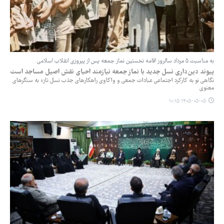
به مناسبت ۵ مرداد سالروز اقامه نخستین نماز جمعه پس از پیروزی انقلاب اسلامی
‏پیوند دین‌داری نسل جدید با نماز جمعه نیازمند احیای نقش اصیل مساجد است
نگاهی نو به کارکرد اجتماعی عبادات جمعی و واکاوی راهکارهای جذب نسل تازه به سنگرهای
معنوی
۱۴۰۵-۰۵-۰۵ ۱۰:۱۵