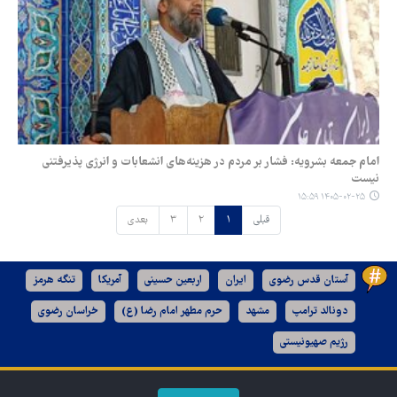
امام جمعه بشرویه: فشار بر مردم در هزینه‌های انشعابات و انرژی پذیرفتنی
نیست
۱۴۰۵-۰۲-۲۵ ۱۵:۵۹
قبلی
۱
۲
۳
بعدی
آستان قدس رضوی
ایران
اربعین حسینی
آمریکا
تنگه هرمز
دونالد ترامپ
مشهد
حرم مطهر امام رضا (ع)
خراسان رضوی
رژیم صهیونیستی