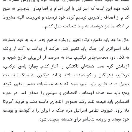
است که نباید اقدام دشمن خونخوار را کوچک کرد و بی‌ارزش شمرد اما
نکته مهم این است که اسرائیل با این اقدام یا اقدام‌های اینچنینی به هیچ
کدام از اهداف راهبردی ترسیم کرده خود نرسیده و نمی‌رسد، البته مشروط
بر اینکه ما نیز هوشمندانه و با شجاعت عمل کنیم.
حال ما چه باید بکنیم؟ یک؛ تغییر رویکرد بدهیم یعنی باید به خود جسارت
داد، استراتژی این جنگ باید تغییر کند، حرکت از پدافند به آفند از پاتک
به تک. دو؛ محاسبه‌پذیر نباشیم. سه؛ به سرعت از ان‌پی‌تی خارج شویم و
آزمایش گرم بمب هسته‌ای تاکتیکی را آغاز کنیم. چهار؛ پاسخ ترکیبی،
دردآور، زهرآگین و کوتاه‌مدت باشد (نباید درگیری به جنگ بلندمدت
تبدیل شود، طوری باید تنبیه شود که همه محاسبات دشمن تغییر کند).
پنج؛ باید سه هدف اجتماعی، اقتصادی و سیاسی را محقق کند. در حوزه
اقتصادی باید قیمت نفت رشد صعودی انفجاری داشته باشد و هزینه آمریکا
بالا برود. شهروند نظامی اسرائیل مزه جنگ با ایران را با گوشت و پوست
خود بچشد و پرونده نتانیاهو برای همیشه پیچیده شود.