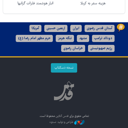
هزینه سفر به کربلا
انبار هوشمند فلزات گرانبها
آستان قدس رضوی
ایران
اربعین حسینی
آمریکا
دونالد ترامپ
مشهد
تنگه هرمز
حرم مطهر امام رضا (ع)
رژیم صهیونیستی
خراسان رضوی
نسخه دسکتاپ
تمامی حقوق برای
قدس آنلاین
محفوظ است.
طراحی و تولید: نستوه