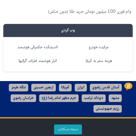
وام فوری 100 میلیون تومانی خرید طلا (بدون ضامن)
وب گردی
مزایده خودرو
اندیشکده حکمرانی هوشمند
هزینه سفر به کربلا
انبار هوشمند فلزات گرانبها
آستان قدس رضوی
ایران
آمریکا
اربعین حسینی
تنگه هرمز
مشهد
دونالد ترامپ
حرم مطهر امام رضا (ع)
خراسان رضوی
رژیم صهیونیستی
نسخه دسکتاپ