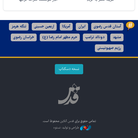
آستان قدس رضوی
ایران
آمریکا
اربعین حسینی
تنگه هرمز
مشهد
دونالد ترامپ
حرم مطهر امام رضا (ع)
خراسان رضوی
رژیم صهیونیستی
نسخه دسکتاپ
تمامی حقوق برای
قدس آنلاین
محفوظ است.
طراحی و تولید: نستوه