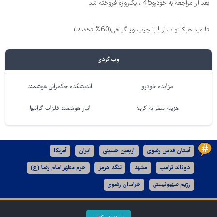
بعد از مراجعه به خودرو45 ، یک‌روزه فروخته شد
تا عید هیکلتو بساز ! با چربیسوز گیاهی(60% تخفیف)
وب گردی
مزایده خودرو
اندیشکده حکمرانی هوشمند
هزینه سفر به کربلا
انبار هوشمند فلزات گرانبها
آستان قدس رضوی
اربعین حسینی
ایران
آمریکا
دونالد ترامپ
مشهد
تنگه هرمز
حرم مطهر امام رضا (ع)
رژیم صهیونیستی
خراسان رضوی