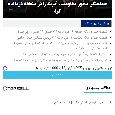
هماهنگی محور مقاومت، آمریکا را در منطقه درمانده
کرد
پربازدیدترین‌ مطالب
قیمت طلا و سکه جمعه ۱۶ مرداد ۱۴۰۵/ طلای ۱۸ عیار امروز چند؟
قیمت طلا و سکه یکشنبه ۱۱ مرداد ۱۴۰۵/ ریزش سنگین سکه امامی
قیمت محصولات ایران خودرو چهارشنبه ۱۴ مرداد ۱۴۰۵/ ریزش همزمان
قیمت‌ها در بازار خودرو
زمان اعلام نتایج آزمون‌های سمپاد و نمونه دولتی مشخص شد
شایعه انحلال ماکان‌بند / امیر مقاره و رهام هادیان از هم جدا شدند؟
گردونه شانس بدون پوچ از PS5 تا آیفون17 و 1000دلار جایزه 🔥
بچرخونش
مطالب پیشنهادی
100 هزار تومن پاداش بگیر | ثبت نام کن