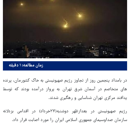
زمان مطالعه: ۱ دقیقه
در بامداد پنجمین روز از تجاوز رژیم صهیونیستی به خاک کشورمان، پرنده
های متخاصم در آسمان شرق تهران به پرواز درآمده بودند که توسط
پدافند مرکزی تهران شناسایی و رهگیری شدند.
رژیم صهیونیستی در بعدازظهر دوشنبه(۲۷خرداد) در اقدامی بزدلانه
سازمان صداوسیمای جمهوری اسلامی ایران را مورد اصابت قرار داد.