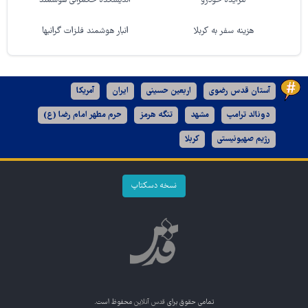
مزایده خودرو
اندیشکده حکمرانی هوشمند
هزینه سفر به کربلا
انبار هوشمند فلزات گرانبها
آستان قدس رضوی
اربعین حسینی
ایران
آمریکا
دونالد ترامپ
مشهد
تنگه هرمز
حرم مطهر امام رضا (ع)
رژیم صهیونیستی
کربلا
نسخه دسکتاپ
تمامی حقوق برای
قدس آنلاین
محفوظ است.