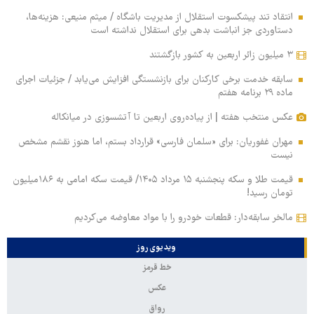
انتقاد تند پیشکسوت استقلال از مدیریت باشگاه / میثم منیعی: هزینه‌ها،
دستاوردی جز انباشت بدهی برای استقلال نداشته است
۳ میلیون زائر اربعین به کشور بازگشتند
سابقه خدمت برخی کارکنان برای بازنشستگی افزایش می‌یابد / جزئیات اجرای
ماده ۲۹ برنامه هفتم
عکس منتخب هفته | از پیاده‌روی اربعین تا آتشسوزی در میانکاله
مهران غفوریان: برای «سلمان فارسی» قرارداد بستم، اما هنوز نقشم مشخص
نیست
قیمت طلا و سکه پنجشنبه ۱۵ مرداد ۱۴۰۵/ قیمت سکه امامی به ۱۸۶میلیون
تومان رسید!
مالخر سابقه‌دار: قطعات خودرو را با مواد معاوضه می‌کردیم
ویدیوی روز
خط قرمز
عکس
رواق