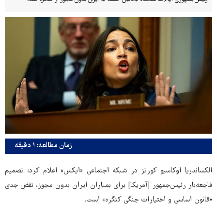
زمان مطالعه: ۱ دقیقه
الکساندریا اوکاسیو کورتز در شبکه اجتماعی «ایکس» اعلام کرد: تصمیم
فاجعه‌بار رئیس‌جمهور [آمریکا] برای بمباران ایران بدون مجوز، نقض جدی
«قانون اساسی و اختیارات جنگی کنگره» است.