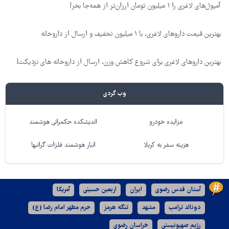
آمپول‌های لاغری را ۱ میلیون تومان ارزان‌تر از همه‌جا بخر!
بهترین قیمت داروهای لاغری، با ۱ میلیون تخفیف و ارسال از داروخانه‌
بهترین داروهای لاغری برای شروع کاهش وزن، ارسال از داروخانه های نزدیکت!
وب گردی
مزایده خودرو
اندیشکده حکمرانی هوشمند
هزینه سفر به کربلا
انبار هوشمند فلزات گرانبها
آستان قدس رضوی
ایران
اربعین حسینی
آمریکا
دونالد ترامپ
مشهد
تنگه هرمز
حرم مطهر امام رضا (ع)
رژیم صهیونیستی
خراسان رضوی