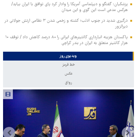
پزشکیان: گفتگو و دیپلماسی آمریکا را وادار کرد پای توافق با ایران بیاید/
هرکس مدعی است این گوی و این میدان
درگیری شدید در جنوب ادلب؛ کشته و زخمی شدن ۳ نظامی ارتش جولانی در
دیرالزور
پاکستان هزینه انبارداری کانتینرهای ایرانی را ۸۰ درصد کاهش داد / توقف ۱۰
هزار کانتینر متعلق به ایران در بندر کراچی
ویدیوی روز
خط قرمز
عکس
رواق