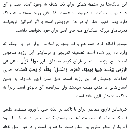
این پایگاه‌ها در منطقه همگی برای یک هدف به وجود آمده است و آن
هواداری و حمایت از صهیونیست‌هاست لذا وقتی ورود مستقیم به جنگ
دارد یعنی نایب اصلی او در حال فروپاشی است و اگر اسرائیل فروبپاشد
قدرت‌های بزرگ استکباری هم جای امنی برای خود نخواهند داشت.
مؤمنی اضافه کرد: همه هم و غم جمهوری اسلامی ایران در این جنگ که
وارد ده روز شده است تضعیف تدریجی و فرسایشی این رژیم منحوس
است؛ این رژیم به تعبیر قرآن کریم مصداق بارز
«وَإِذَا تَوَلَّیٰ سَعَیٰ فِی
الْأَرْضِ لِیُفْسِدَ فِیهَا وَیُهْلِکَ الْحَرْثَ وَالنَّسْلَ ۗ وَاللَّهُ لَا یُحِبُّ الْفَسَادَ»
همین
اقدامات جنایتکارانه این رژیم است. طبق سنن الهی خداوند به چنین
انسان‌هایی تا مدتی مهلت می‌دهد ولی سرانجام آن نابودی است زیرا به
جنگ سنت‌های الهی رفته است.
کارشناس تاریخ معاصر ایران با تاکید بر اینکه حتی با ورود مستقیم نظامی
آمریکا ما نباید از تنبیه متجاوز صهیونیستی کوتاه بیاییم، ادامه داد: با ورود
آمریکا از منظر حقوق بین‌الملل دست ما هم پر است و در عین حال نقطه