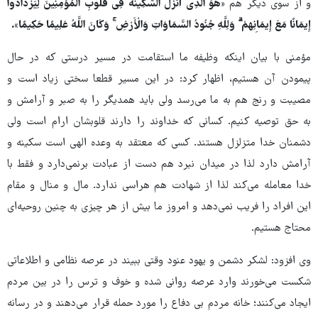
و از سوی دیگر هم
«هُوَ الَّذِی أَنْزَلَ السَّکِینَةَ فِی قُلُوبِ الْمُؤْمِنِینَ لِیَزْدَادُوا
إِیمَانًا مَعَ إِیمَانِهِمْ ۗ وَلِلَّهِ جُنُودُ السَّمَاوَاتِ وَالْأَرْضِ ۚ وَکَانَ اللَّهُ عَلِیمًا حَکِیمًا».
مؤمنی با بیان اینکه وظیفه ما استقامت در مسیر درستی که در حال
پیمودن آن هستیم، اظهار کرد: در این مسیر قطعا سختی زیاد است و
مصیبت و رنج هم به ما می‌رسد ولی باید همدیگر را به صبر و آرامش و
به حق توصیه کنیم. کسانی که خداوند را دارند قلوبشان ارام است ولی
دشمنان خدا متزلزل هستند. کسی که معتقد به وعده الهی است سکینه و
آرامش دارد لذا در میدان نبرد هم دست از عبادت برنمی‌دارد و فقط با
خدا معامله می‌کند لذا از شهادت هم هراسی ندارد. مال و منال و مقام
این افراد را فریب نمی‌دهد و امروز ما بیش از هر چیزی به چنین روحیه‌ای
محتاج هستیم.
وی افزود: لشکر دشمن و یهود عنود وقتی ببیند در عرصه نظامی و اطلاعاتی
شکست می‌خورند وارد عرصه روانی شده و خوف و ترس را در بین مردم
ایجاد می‌کنند؛ خانه مردم بی دفاع را مورد حمله قرار می‌دهند و در رسانه