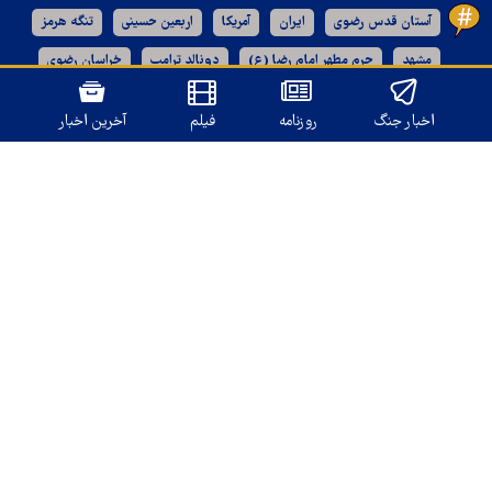
آستان قدس رضوی
ایران
آمریکا
اربعین حسینی
تنگه هرمز
مشهد
حرم مطهر امام رضا (ع)
دونالد ترامپ
خراسان رضوی
رژیم صهیونیستی
اخبار جنگ
روزنامه
فیلم
آخرین اخبار
نسخه دسکتاپ
تمامی حقوق برای
قدس آنلاین
محفوظ است.
طراحی و تولید: نستوه
درباره ما
تماس با ما
بازرگانی و تبلیغات
آرشیو