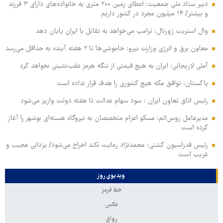
دبیر ستاد ملی جمعیت: اعطای زمین ۲۰۰ متری به خانواده‌های دارای ۳ فرزند
و بیشتر/ ۱۴ میلیون مجرد در کشور داریم
وال‌ استریت ژورنال: ترامپ می‌خواهد به تقابل با ایران پایان دهد
معاون برق و انرژی وزارت نیرو: خاموشی‌ها تا ۲ هفته آینده به حداقل می‌رسد
آملی‌ لاریجانی: ایران به هیچ قیمتی از تنگه هرمز عقب‌نشینی نخواهد کرد
پاکستان: توافق مکه هیچ کشوری را هدف قرار نداده است
رئیس اتاق تعاون ایران : سود سهام عدالت تا هفته دولت واریز می‌شود
مدیرعامل روس‌اتم: مسکو اعزام متخصصان به نیروگاه هسته‌ای بوشهر را آغاز
کرده‌ است
رئیس فدراسیون کشتی: محمدنژاد رعایت نکند اخراج می‌شود/ یزدانی عجیب و
غریب است
ویدیوی روز
خط قرمز
عکس
رواق