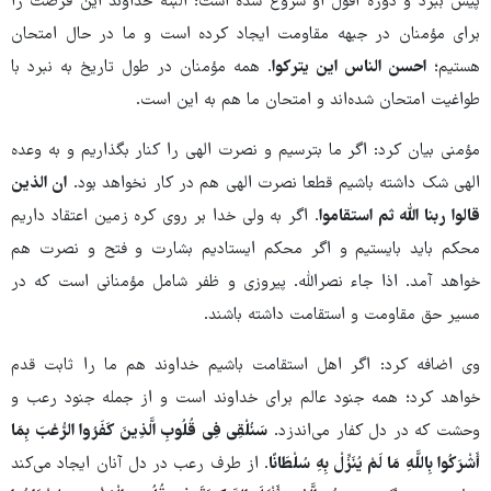
پیش ببرد و دوره افول او شروع شده است؛ البته خداوند این فرصت را
برای مؤمنان در جبهه مقاومت ایجاد کرده است و ما در حال امتحان
هستیم؛
احسن الناس این یترکوا
. همه مؤمنان در طول تاریخ به نبرد با
طواغیت امتحان شده‌اند و امتحان ما هم به این است.
مؤمنی بیان کرد: اگر ما بترسیم و نصرت الهی را کنار بگذاریم و به وعده
الهی شک داشته باشیم قطعا نصرت الهی هم در کار نخواهد بود.
ان الذین
قالوا ربنا الله ثم استقاموا
. اگر به ولی خدا بر روی کره زمین اعتقاد داریم
محکم باید بایستیم و اگر محکم ایستادیم بشارت و فتح و نصرت هم
خواهد آمد. اذا جاء نصرالله. پیروزی و ظفر شامل مؤمنانی است که در
مسیر حق مقاومت و استقامت داشته باشند.
وی اضافه کرد: اگر اهل استقامت باشیم خداوند هم ما را ثابت قدم
خواهد کرد؛ همه جنود عالم برای خداوند است و از جمله جنود رعب و
وحشت که در دل کفار می‌اندزد.
سَنُلْقِی فِی قُلُوبِ الَّذِینَ کَفَرُوا الرُّعْبَ بِمَا
أَشْرَکُوا بِاللَّهِ مَا لَمْ یُنَزِّلْ بِهِ سُلْطَانًا
. از طرف رعب در دل آنان ایجاد می‌کند