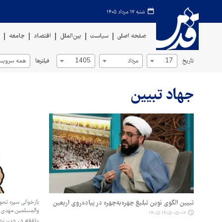
شنبه ۱۷ مرداد ۱۴۰۵
صفحه اصلی
سیاست
بین‌الملل
اقتصاد
جامعه
ف
تاریخ
فیلترها
17
مرداد
1405
همه سرویس‌
جهاد تبیین
تبیین الگوی نوین تبلیغ چهره‌به‌چهره در پیاده‌روی اربعین
بازخوانی سیره تحول
والمسلمین مهدی ش
۱۴۰۵-۰۵-۰۲ ۱۴:۰۵
«تفقه در دین»؛