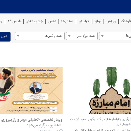
رهنگ
ورزش
رواق
خراسان
استان‌ها
عکس
چندرسانه‌ای
قدس ۲۴
وی
ها
همه انواع خبر
همه باکس‌ها
اخبار 
‌آفرین باقرالعلوم(ع) در گفت‌وگو با حجت‌الاسلام
وبینار تخصصی-تحلیلی «رمز و راز پیروزی ا
ریعتی‌تبار
نامتقارن» برگزار می‌شود
 مانیفست تمدن‌ساز امام باقر(ع) برای