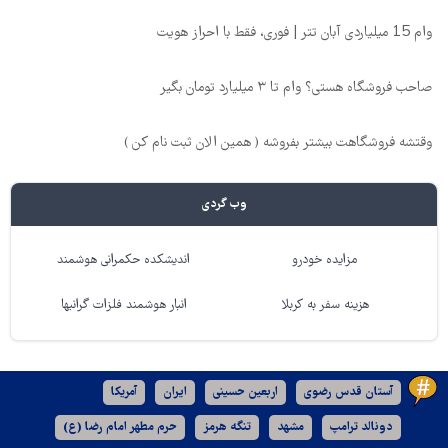
وام 15 میلیاردی آبان تتر | فوری، فقط با احراز هویت
صاحب فروشگاه هستی؟ وام تا ۳ میلیارد تومان بگیر
وقتشه فروشگاهت بیشتر بفروشه ( همین الان ثبت نام کن )
وب گردی
مزایده خودرو
اندیشکده حکمرانی هوشمند
هزینه سفر به کربلا
انبار هوشمند فلزات گرانبها
آستان قدس رضوی
اربعین حسینی
ایران
آمریکا
دونالد ترامپ
مشهد
تنگه هرمز
حرم مطهر امام رضا (ع)