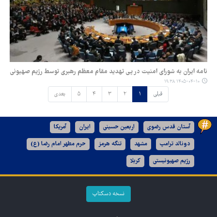
نامه ایران به شورای امنیت در پی تهدید مقام معظم رهبری توسط رژیم صهیونی
۱۴۰۵-۰۴-۱۰ ۱۹:۳۸
قبلی
۱
۲
۳
۴
۵
بعدی
آستان قدس رضوی
اربعین حسینی
ایران
آمریکا
دونالد ترامپ
مشهد
تنگه هرمز
حرم مطهر امام رضا (ع)
رژیم صهیونیستی
کربلا
نسخه دسکتاپ