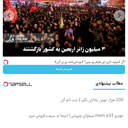
۳ میلیون زائر اربعین به کشور بازگشتند
اگر کمردرد داری این فیلم رو ببین! ◗پرسش‌نامه رو پر کن◖
◂پرسش‌نامه▸
مطالب پیشنهادی
100 هزار تومن پاداش بگیر | ثبت نام کن
خودرو mvm x33 میخوای بفروشی؟ اینجا به سرعت فروش میره