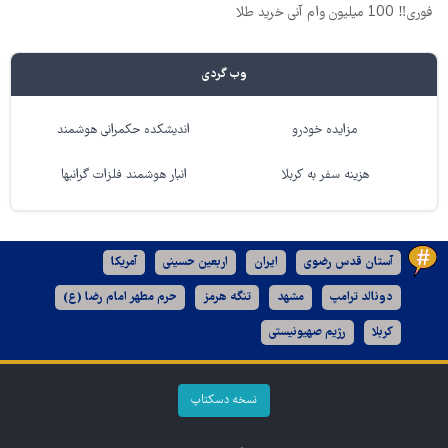
فوری‼️ 100 میلیون وام آنی خرید طلا
وب گردی
مزایده خودرو
اندیشکده حکمرانی هوشمند
هزینه سفر به کربلا
انبار هوشمند فلزات گرانبها
آستان قدس رضوی
ایران
اربعین حسینی
آمریکا
دونالد ترامپ
مشهد
تنگه هرمز
حرم مطهر امام رضا (ع)
کربلا
رژیم صهیونیستی
نسخه دسکتاپ