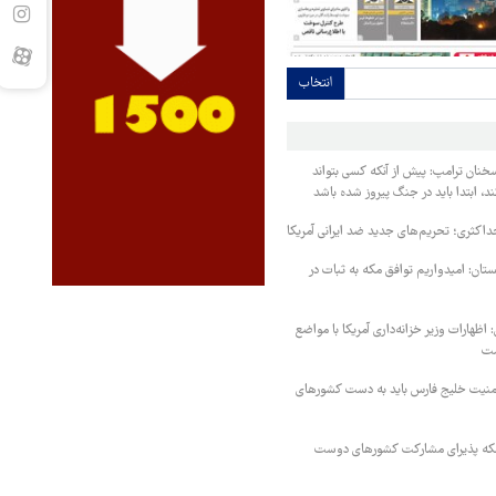
انتخاب
خنان ترامپ: پیش از آنکه کسی بتواند
د، ابتدا باید در جنگ پیروز شده باشد
داکثری؛ تحریم‌های جدید ضد ایرانی آمریکا
ستان: امیدواریم توافق مکه به ثبات در
اظهارات وزیر خزانه‌داری آمریکا با مواضع
ست
منیت خلیج فارس باید به دست کشورهای
 مکه پذیرای مشارکت کشورهای دوست