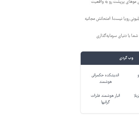
ی موهای پرپشت رو به واقعیت
د ماهی 800 میلیونی رویا نیست! امتحانش مجانیه
ما با دنیای سرمایه‌گذاری
وب گردی
اندیشکده حکمرانی
هوشمند
بلا
انبار هوشمند فلزات
گرانبها