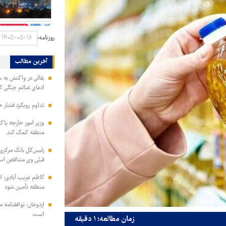
روزنامه:
آخرین مطالب
بقائی در واکنش به س
ادعای غنائم جنگی کن
تداوم رویکرد فشار ح
وزیر امور خارجه پاک
منطقه کمک کند
رئیس‌کل بانک مرکزی: 
قبلی وی متناقض ا
کاظم غریب آبادی: ا
منطقه تأمین شود
اردوغان: توافقنامه
است
زمان مطالعه: ۱ دقیقه