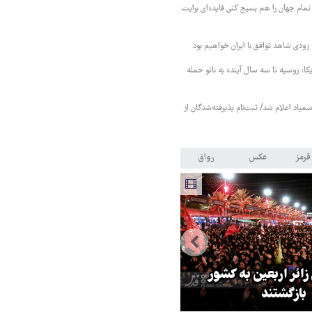
تمام جهان را هم بسیج کنی فایده‌ای برایت
ودی شاهد توافق با ایران خواهیم بود
کا: روسیه تا سه سال آینده به ناتو حمله
مپاد اعلام شد/ ثبت‌نام پذیرفته‌شدگان از
قرمز
عکس
رواق
 زائر اربعین به کشور
هماهنگی محور مقاومت، آمریکا ر
بازگشتند
در منطقه درمانده کرد