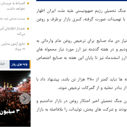
المشاط به عربستان: 
نخواهد داشت
 جنگ تحمیلی رژیم صهیونیستی علیه ملت ایران اظهار
 با تهمیدات صورت گرفته، کسری بازار برطرف و روغن
بسنت مدعی شد: به ز
هشدار اطلاعاتی آمری
می‌کند
یاز دی ماه صنایع برای ترخیص روغن خام وارداتی به
نتایج آزمون مدارس س
م و در هفته گذشته نیز ارز مورد نیاز محموله های
۱۹ مرداد
ز اسفندماه نیز تا پایان این هفته به صنایع اختصاص
ویدیوی روز
خط 
شریفی با یادآوری اینکه حداقل موجودی روغن خام در بنادر و کارخانه ها نباید کمتر از ۳۸۰ هزار تن باشد، پیشنهاد داد با
ز بنادر تخلیه و از گمرکات ترخیص شوند.
 جنگ تحمیلی اخیر احتکار روغن در بازار نداشتیم و
بودند و شرکت های پخش، تولیدات را بلافاصله به بازار
را
ترامپ نماد فساد، اقتدارگرایی و
۳ میلیون
جنگ‌طلبی است!