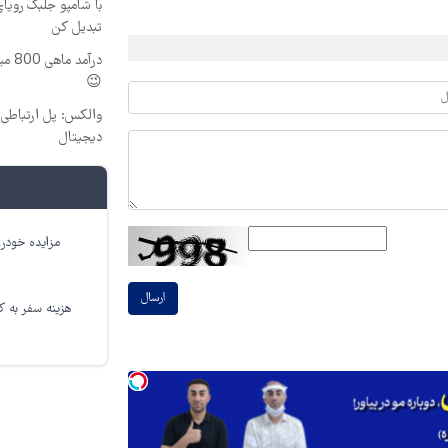
با شامپو جلبک رویا
تبدیل کن
درآم
😉
والکس: پل ارتباطی ش
دیجیتال
مزایده خودرو
ارسال
هزینه سفر به کر