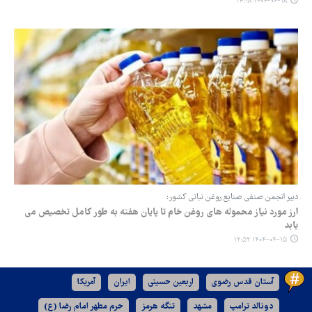
۱۴۰۴-۰۶-۱۸ ۱۴:۱۸
دبیر انجمن صنفی صنایع روغن نباتی کشور:
ارز مورد نیاز محموله های روغن خام تا پایان هفته به طور کامل تخصیص می
یابد
۱۴۰۴-۰۴-۱۵ ۱۲:۵۲
آستان قدس رضوی
اربعین حسینی
ایران
آمریکا
دونالد ترامپ
مشهد
تنگه هرمز
حرم مطهر امام رضا (ع)