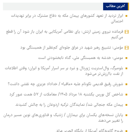
آخرین مطالب
ابراز تردید از تعهد کشورهای پیمان مکه به دفاع مشترک در برابر تهدیدات
احتمالی
فرمانده نیروی زمینی ارتش: پای نظامی آمریکایی به ایران باز شود آن را قطع
می‌کنیم
مؤمنی: تشییع رهبر شهید در عراق جلوه‌ای کم‌نظیر از همبستگی بود
مومنی: خدشه به همبستگی ملی، گناه نابخشودنی است
بلومبرگ، وال‌استریت ژورنال و نبرد بر سر اسرار آمریکا و ایران؛ وقتی اطلاعات
از نفت باارزش‌تر می‌شود
شورش رفیق قدیمی نکونام علیه «مافیا» / خداداد عزیزی چه نقشی داشت؟
شاخص کل بورس یکشنبه ۱۸ مرداد ۱۴۰۵/ معاملات از ۵۷ همت عبور کرد
پیمان مکه جنجالی شد/ نمایندگان ترکیه اردوغان را به چالش کشیدند
پایان نسخه‌های یکسان برای بیماران / ژنتیک و فناوری‌های نوین مسیر درمان
را تغییر می‌دهند
خروج گام‌به‌گام آمریکا از پایگاه الحریر عراق