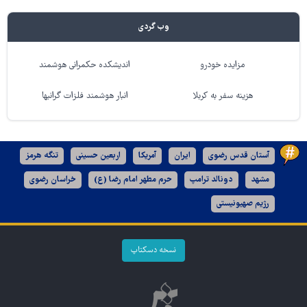
وب گردی
مزایده خودرو
اندیشکده حکمرانی هوشمند
هزینه سفر به کربلا
انبار هوشمند فلزات گرانبها
آستان قدس رضوی
ایران
آمریکا
اربعین حسینی
تنگه هرمز
مشهد
دونالد ترامپ
حرم مطهر امام رضا (ع)
خراسان رضوی
رژیم صهیونیستی
نسخه دسکتاپ