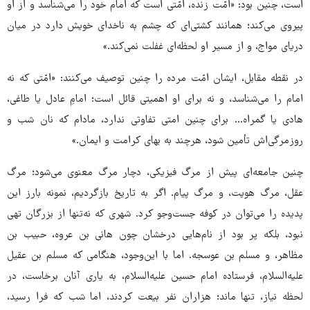
است، چنین بود: «امّت زنده، امّتی است که امام خود را می‌شناسد و از او
پیروی می‌کند؛ همانند کشتی‌ای که چشم به ناخدای خویش دارد در میان
دریای مواج، و از مسیر او لحظه‌ای غفلت نمی‌کند.»
در نقطه مقابل، ایشان امّت مرده را چنین توصیف می‌کنند: «امّتی که نه
امام را می‌شناسد، و نه برای او اهمیتی قائل است؛ امامِ عادل یا طاغی،
هادی یا گمراه… برای چنین امتی تفاوتی ندارد، مادام که نان شب و
روزمرگی‌اش تأمین شود، هرچند به بهای کرامت و ایمان.»
چنین جامعه‌ای پیش از مرگ فیزیکی، دچار مرگ معنوی می‌شود؛ مرگ
عقل، مرگ هویت، و مرگ پیام. اگر به تاریخ بازگردیم، نمونه بارز این
پدیده را می‌توان در کوفه جست‌وجو کرد. شهری که نه‌تنها از بزرگان تهی
نبود، بلکه پر بود از نام‌هایی درخشان چون هانی بن عروه، حبیب بن
مظاهر، و مسلم بن عوسجه. اما با این‌وجود، هنگامی که مسلم بن عقیل
علیه‌السلام، فرستاده امام حسین علیه‌السلام، به یاری آنان برخاست، در
لحظه نیاز، تنها ماند؛ هزاران نفر بیعت کردند، اما شب که فرا رسید،