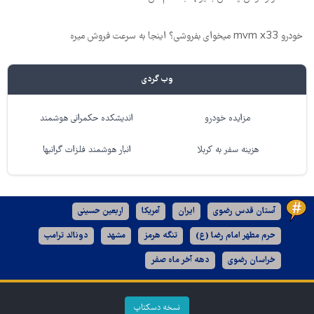
خودرو mvm x33 میخوای بفروشی؟ اینجا به سرعت فروش میره
وب گردی
مزایده خودرو
اندیشکده حکمرانی هوشمند
هزینه سفر به کربلا
انبار هوشمند فلزات گرانبها
آستان قدس رضوی
ایران
آمریکا
اربعین حسینی
حرم مطهر امام رضا (ع)
تنگه هرمز
مشهد
دونالد ترامپ
خراسان رضوی
دهه آخر ماه صفر
نسخه دسکتاپ