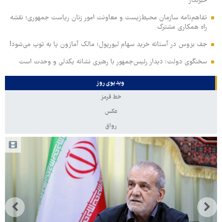
خبرنگار
تفاهم‌نامه سازمان محیط‌زیست و معاونت امور زنان ریاست جمهوری؛ نقشه
راه همکاری مشترک
جف بزوس در آستانه خرید سهام لیورپول؛ مالک آمازون پا به توپ می‌شود!
سخنگوی دولت: دیدار رئیس‌جمهور با رهبری نشانه یکدلی و وحدت است
ویدیوی روز
خط قرمز
عکس
رواق