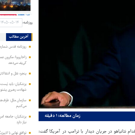
روزنامه:
آخرین مطالب
روزنامه قدس شماره ۱۰۹۹۵
زاخارووا: مکرون عمل
کی‌یف می‌دهد
پنجره‌ نقل و انتقالا
پزشکیان: باید پُست‌ه
شهادت رهبری پشتوانه
سازمان ملل: طرف‌ها ر
می‌کنیم
زمان مطالعه: ۱ دقیقه
پزشکیان: جامعه امرو
نیاز دارد
م نتانیاهو در جریان دیدار با ترامپ در آمریکا گفت: