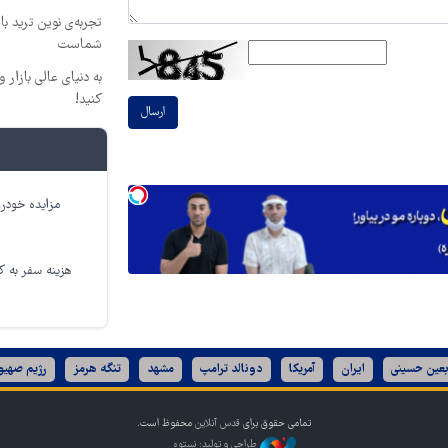
تجربه‌ی نوین ترید با
شماست
به دنیای عالی بازار
کنید!
ارسال
مزایده خودرو
هزینه سفر به کر
بعین حسینی
ایران
آمریکا
دونالد ترامپ
مشهد
تنگه هرمز
رژیم صهیو
تمامی حقوق برای
قدس آنلاین
محفوظ است.
طراحی و تولید: نستوه