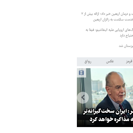
رئیس کمیته بهداشت و درمان اربعین خبر داد؛ ارائه بیش از ۲
گ‌های اروپایی علیه اینفانتینو: فیفا به
یاج دارد
یزستان شد
قرمز
عکس
رواق
: ایران سخت‌گیرانه‌تر
روایت خبرنگار روس از حال و هو
 مذاکره خواهد کرد
اربعین امسال