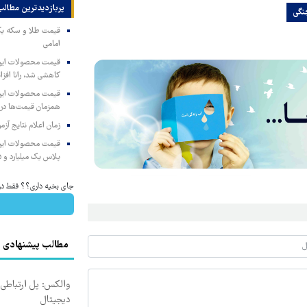
پربازدیدترین‌ مطالب
نگی
امامی
کاهشی شد، رانا افزا
همزمان قیمت‌ها در ب
زمان اعلام نتایج آ
پلاس یک میلیارد و ۹۰۵ میلیون تومان
جای بخیه داری؟؟ فقط در 3 هفته ترمیمش کن!
مطالب پیشنهادی
والکس: پل ارتباطی ش
دیجیتال