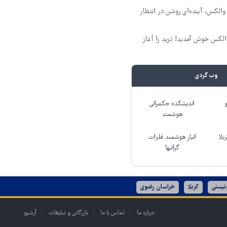
 والکس، آینده‌ای روشن در انتظار
 والکس خوش آمدید! ترید را آغاز
وب گردی
اندیشکده حکمرانی
هوشمند
بلا
انبار هوشمند فلزات
گرانبها
نیستی
کربلا
خراسان رضوی
درباره ما
تماس با ما
بازرگانی و تبلیغات
آرشیو