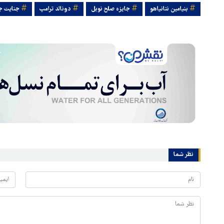
بنیامین نتانیاهو
جایزه صلح نوبل
دونالد ترامپ
جنایت ج
نظر شما