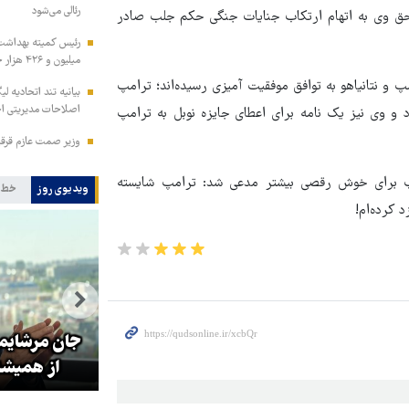
رئالی می‌شود
 حق وی به اتهام ارتکاب جنایات جنگی حکم جلب صادر
میلیون و ۴۲۶ هزار خدمت سلامت به زائران اربعین
 و نتانیاهو به توافق موفقیت آمیزی رسیده‌اند؛ ترامپ
بیانیه تند اتحادیه لی
اصلاحات مدیریتی احت
رد و وی نیز یک نامه برای اعطای جایزه نوبل به ترامپ
وزیر صمت عازم قرق
امپ برای خوش رقصی بیشتر مدعی شد: ترامپ شایسته
ویدیوی روز
خط 
 کرده‌ام!
تولیت آستان قدس رضوی: افتخار
ای
ما به نوکری و خضوع هرچه بیشتر
جان مرشایمر
در برابر زائران است
از همیشه