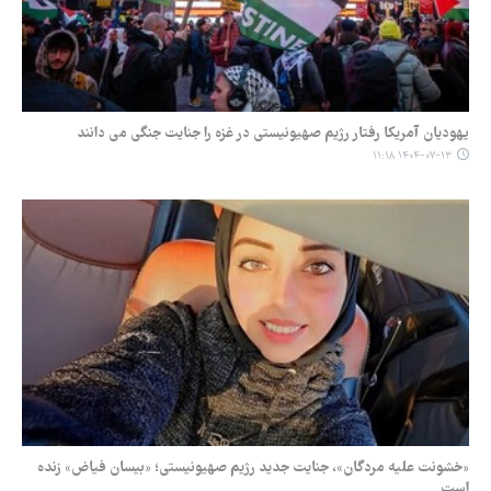
یهودیان آمریکا رفتار رژیم صهیونیستی در غزه را جنایت جنگی می دانند
۱۴۰۴-۰۷-۱۳ ۱۱:۱۸
«خشونت علیه مردگان»، جنایت جدید رژیم صهیونیستی؛ «بیسان فیاض» زنده
است