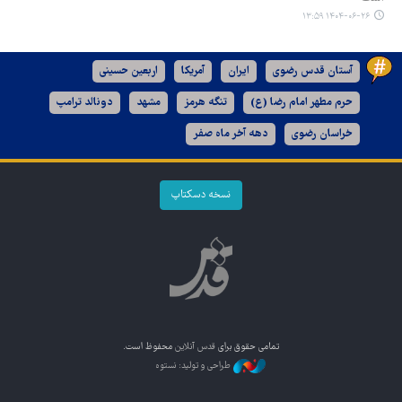
۱۴۰۴-۰۶-۲۶ ۱۳:۵۹
آستان قدس رضوی
ایران
آمریکا
اربعین حسینی
حرم مطهر امام رضا (ع)
تنگه هرمز
مشهد
دونالد ترامپ
خراسان رضوی
دهه آخر ماه صفر
نسخه دسکتاپ
تمامی حقوق برای
قدس آنلاین
محفوظ است.
طراحی و تولید: نستوه