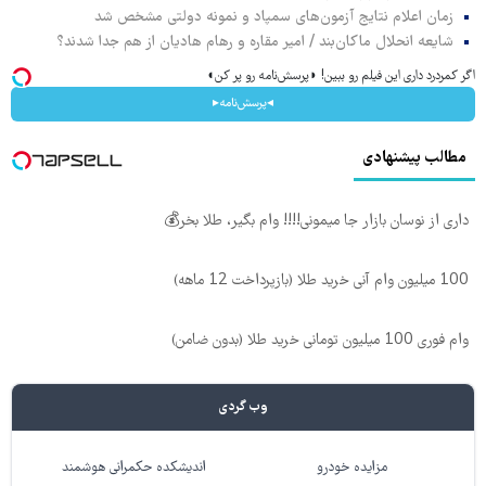
زمان اعلام نتایج آزمون‌های سمپاد و نمونه دولتی مشخص شد
شایعه انحلال ماکان‌بند / امیر مقاره و رهام هادیان از هم جدا شدند؟
اگر کمردرد داری این فیلم رو ببین! ◗پرسش‌نامه رو پر کن◖
◂پرسش‌نامه▸
مطالب پیشنهادی
داری از نوسان بازار جا میمونی!!!! وام بگیر، طلا بخر💰
100 میلیون وام آنی خرید طلا (بازپرداخت 12 ماهه)
وام فوری 100 میلیون تومانی خرید طلا (بدون ضامن)
وب گردی
مزایده خودرو
اندیشکده حکمرانی هوشمند