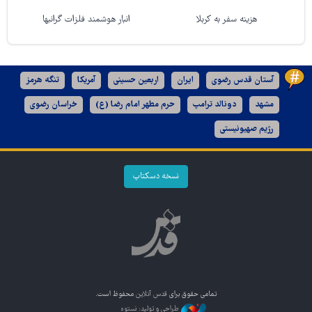
هزینه سفر به کربلا
انبار هوشمند فلزات گرانبها
آستان قدس رضوی
ایران
اربعین حسینی
آمریکا
تنگه هرمز
مشهد
دونالد ترامپ
حرم مطهر امام رضا (ع)
خراسان رضوی
رژیم صهیونیستی
نسخه دسکتاپ
تمامی حقوق برای
قدس آنلاین
محفوظ است.
طراحی و تولید: نستوه