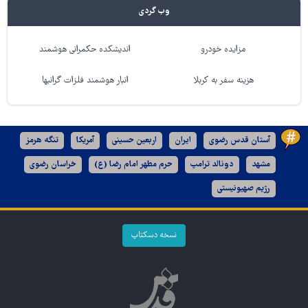
وب گردی
مزایده خودرو
اندیشکده حکمرانی هوشمند
هزینه سفر به کربلا
انبار هوشمند فلزات گرانبها
آستان قدس رضوی
ایران
اربعین حسینی
آمریکا
تنگه هرمز
مشهد
دونالد ترامپ
حرم مطهر امام رضا (ع)
خراسان رضوی
رژیم صهیونیستی
نسخه دسکتاپ