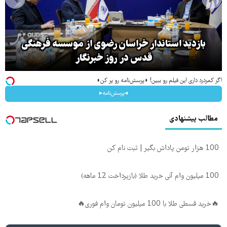
بازدید استاندار خراسان رضوی از موسسه فرهنگی
قدس در روز خبرنگار
اگر کمردرد داری این فیلم رو ببین! ◗پرسش‌نامه رو پر کن◖
◂پرسش‌نامه▸
مطالب پیشنهادی
100 هزار تومن پاداش بگیر | ثبت نام کن
100 میلیون وام آنی خرید طلا (بازپرداخت 12 ماهه)
🔥خرید قسطی طلا با 100 میلیون تومان وام فوری🔥